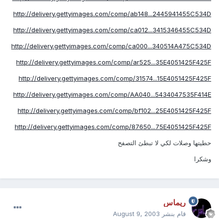
http://delivery.gettyimages.com/comp/ab148...2445941455C534D
http://delivery.gettyimages.com/comp/ca012...3415346455C534D
http://delivery.gettyimages.com/comp/ca000...340514A475C534D
http://delivery.gettyimages.com/comp/ar525...35E4051425F425F
http://delivery.gettyimages.com/comp/31574...15E4051425F425F
http://delivery.gettyimages.com/comp/AA040...5434047535F414E
http://delivery.gettyimages.com/comp/bf102...25E4051425F425F
http://delivery.gettyimages.com/comp/87650...75E4051425F425F
حطيتها وصلات لكي لا تبطئ التصفح
وشكرا
ريماس
قام بنشر
August 9, 2003