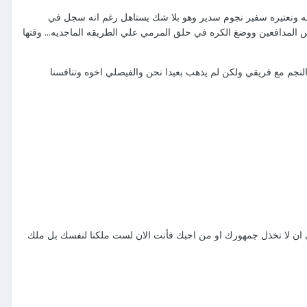
 حقه ونعتيره سفير نجوم سدير وهو بلا شك يستاهل رغم انه سجل في
المدافعين ووضغ الكره في حلق المرمي علي الطريقه الماجديه... وقتها
النجم مع فريقي ولكن لم يذهب بعيدا نحن والفيصلي اخوه وتنافسنا
مني ان لا تخذل جمهورك او من احبك فأنت الان لست ملكنا لنفسك بل ملك