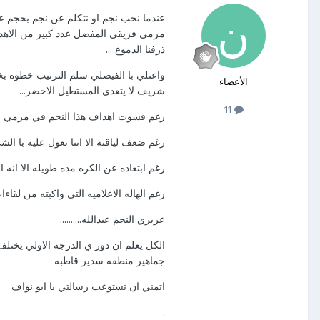
عندما نحب نجم او نتكلم عن نجم بحجم عب
مرمي فريقي المفضل عدد كبير من الاهدا
ذرفنا الدموع ...
واعتلي با الفيصلي سلم الترتيب خطوه بخط
الأعضاء
شريف لا يتعدي المستطيل الاخضر...
11
رغم قسوت اهداف هذا النجم في مرمي فر
رغم ضعف لياقته الا اننا نعول عليه با الشي
رغم ابتعاده عن الكره مده طويله الا انه ا
رغم الهاله الاعلاميه التي واكبته من لقاء
عزيزي النجم عبدالله..........
الكل يعلم ان دور ي الدرجه الاولي يختل
جماهير منطقه سدير قاطبه
اتمني ان تستوعب رسالتي يا ابو نواف
.