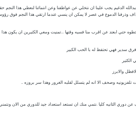
دالله الدغيم يجب علينا ان نتخلي عن عواطفنا وعن انتمائنا لنعطي هذا النجم
ف وذرفنا الدموع في عصر لا يمكن ان ينسي عندما ارتقي هذا النجم فوق رؤوس 
وه حتي ابعتد عن اقرب منا فسيه وقتها ...تمنيت ومعي الكثيرين ان يكون هذا 
ق سدير فهي تحتفظ له با الحب الكبير
 الكثير
لافظل والابرز
ات تلفزيونيه وصحف الا انه لم يتسلل لقلبه الغرور وهذا سر بروزه ..
ف عن دوري الثانيه كليا .نتمي منك ان تستعد استعداد جيد للدوري من الان ونت