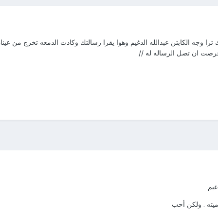
جه الكابتن عبدالله الدغيم وهوا يقرا رسالتك وكادت الدمعه تخرج من عيناه وط
 حرصت ان تصل الرساله له //
غيم
يته . ولكن أحب