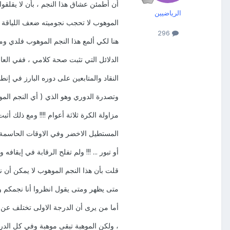
أن أطمئن عشاق هذا النجم ، بأن لا يقلقوا 
الرياضيين
الموهوب لا تحجب نجوميته ضعف اللياقة أو
296
هنا لكي ألمع هذا النجم الموهوب فلدي و
الدلائل التي تثبت صحة كلامي ، ففي العا
النقاد والمتابعين على دوره البارز في إنطل
وتصدرة الدوري وهو الذي ( أي النجم المو
مزاولة الكرة ثلاثة أعوام !!!! ومع ذلك أث
المستطيل الاخضر وفي الاوقات الحاسمة و
أو تبور ... !!! ولم تفلح الرقابة في إيقافه 
قلت بأن هذا النجم الموهوب لا يمكن أن ن
متى يظهر ومتى يقول انظروا أنا نجمكم 
أما من يرى أن الدرجة الاولى تختلف عن ا
، ولكن الموهبة تبقى موهبة وفي كل الدر