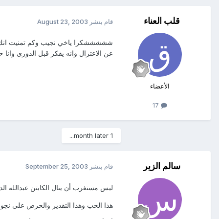
قلب العناء
قام بنشر
August 23, 2003
شششششكرا ياخي نجيب وكم تمنيت انك ترا و
عن الاعتزال وانه يفكر قبل الدوري وانا
الأعضاء
17
1 month later...
سالم الزير
قام بنشر
September 25, 2003
ليس مستغرب أن ينال الكابتن عبدالله الد
هذا الحب وهذا التقدير والحرص على نجوم