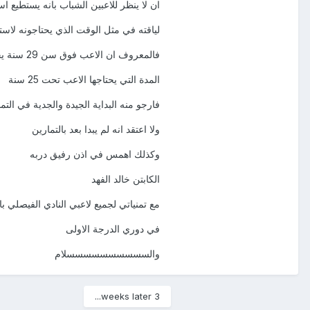
ان لا ينظر للاعبين الشباب بانه يستطيع اس
لياقته في مثل الوقت الذي يحتاجونه لاستع
فالمعروف ان الاعب فوق سن 29 سنة يحتاج الى ضعف
المدة التي يحتاجها الاعب تحت 25 سنة
فارجو منه البداية الجيدة والجدية في التم
ولا اعتقد انه لم يبدا بعد بالتمارين
وكذلك اهمس في اذن رفيق دربه
الكابتن خالد الفهد
مع تمنياتي لجميع لاعبي النادي الفيصلي با
في دوري الدرجة الاولى
والسسسسسسسسسسلام
3 weeks later...