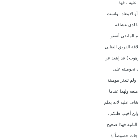
عليه ، فهذا
 الابتعاد . ولست
ما لدى عشاقه
م الماضي أتفقوا
اقة الفريق العنابي
هوب ) قد إبتعد عن
بت نجوميته على
لم تندثر موهبتة
ومنعه ولهذا عندما
خاف عليه لانه يعلم
ولن أخيب ظنكم .
لثانية فهذا صحيح
جات خصوصاً إذا