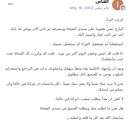
القناص
قام بنشر
May 16, 2003
غريب امرك
البارح تشن هجوما على منتدى الفيحاء ومشرفه ثم تاتي الان توحي لنا بانك
انت من كتب فيك واسيئ اليك...
اتستغفلنا ام تستغفل القراء ام تستغفل نفسك...
انا قلت لك امس وعصر اليوم اكثر من مره .. قلت لك وكررت لك كلمة(( عيب
عيب ماتفعله))
وبعد ان واجهك الاغلبية هنا بخطا منهجك واسلوبك بدات في التراجع واستخدام
اسلوب توحي به للجميع بانك مظلوم..
نحن لا نريد منك شيئا ولا نبغى منك شيئا... كل مانتمناه ان تتركنا في حالنا وان
نسلم من لسانك...
لا اظن ان هذا مطلب صعب...اتركنا في حالنا...
هل تعي ما اطلبه منك ويطلبه الجميع في منتدى الفيحاء
سامحك الله بعد كل ما قلته وعملته,,,