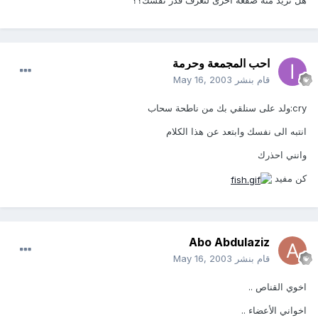
هل تريد منه صفعة اخرى لتعرف قدر نفسك؟؟
احب المجمعة وحرمة
قام بنشر
May 16, 2003
cry:ولد على سنلقي بك من ناطحة سحاب
انتبه الى نفسك وابتعد عن هذا الكلام
وانني احذرك
كن مفيد
Abo Abdulaziz
قام بنشر
May 16, 2003
اخوي القناص ..
اخواني الأعضاء ..