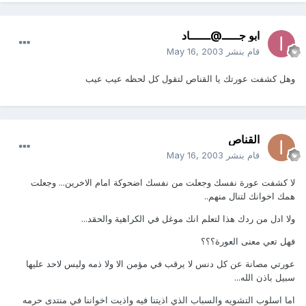
ابو جـــــ@ــــــاد
قام بنشر
May 16, 2003
وهل كشفت عورتك يا القناص لتقول كل لحظه عيب عيب
القناص
قام بنشر
May 16, 2003
لا كشفت عورة نفسك وجعلت من نفسك اضحوكة امام الاخرين... وجعلت
همك اخوانك لتنال منهم..
ولا ادل من ردك هذا لتعلم انك موغل في الكراهية والحقد...
فهل تعي معنى العورة؟؟؟
عورتي مصانة عن كل دنس لا يرقب في مؤمن الا ولا ذمه وليس لاحد عليها
سبيل باذن الله...
اما اسلوب التشويه والسباب الذي اذيتنا فيه واذيت اخواننا في منتدى حرمه