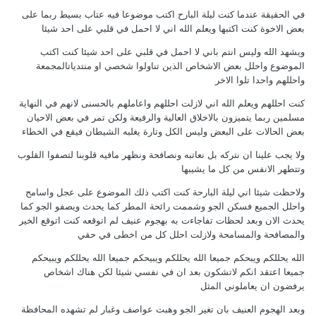
في الحقيقة عندما كنت ليلة البارح اكتب موضوعا فيه عتاب بسيط ربما على
بعض الاخوة كنت اكتبها ويعلم الله اني لا احمل في قلبي على احد شيئا
ويشهد الله وليس انتم باني لا احمل في قلبي على احد شيئا كنت اكتب
الموضوع واحلل بعض الاشخاص الذين تناولوا شخصي او منتدياتالمجمعة
واحللهم واحدا تلوا الاخر
كنت احللهم ويعلم الله اني لازلت احللهم واعاملهم بالحسنى لانهم في النهاية
مسلمين ربما يتميزون بالاخلاق العالية والرفيعة ولكن تمر في بعض الاحيان
بعض الحالات على البعض وليس الكل وتارة يغلبه الشيطان فيقع في الخطاء
ولا يجب علينا ان نتركه بل نعاتبه ونصافحة ونظهر مافيه قلوبنا لتصفوا القلوب
وتتطهر الانفس من كل ما يشيبها
ولاحظت شيئا اني ليلة البارحة كنت اكتب ذلك الموضوع على عجل واسامح
واحلل الجميع فسكن الجو وشممت رائحة المطر كما يحدث ويصفو الجو كما
يحدث الان وبعد لحظات تفاجاءت به بهجوم عنيف لم اتوقعه كنت اتوقع الخير
والمصافحة والمسامحة ولازلت احلل كل من اخطى في حقي
الله يحللكم ويبحكم جميعا الله يحللكم ويبيحكم جميعا الله يحللكم ويبيحكم
جميعا اعتقد انكم لاتشكون بعد ان في نفسي شيئا لكن هناك اشخاص
يرفضون ان يعاملوني المثل
وبعد الهجوم العنيف بان تغير الجو وهبت عواصف وغبار لم تشهده المحافظة