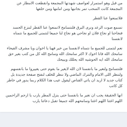
من قبل وهو استمرار لعواصف شهدتها المجمعة وانقطعت الامطار عن
المجمعة كانت السحب تمر بجانبها ومن امامها ومن خلفها
فلاتمنعوا عنا القطر
نسمع صوت الرعد ونرى البرق فلنتسامح لاتمنعوا عنا القطر لننزع الحسد
فنجاحنا او نجاح فلان او نجاحي هو نجاح لنا جميعا لنتمنى للجميع ما نتمناه
لانفسنا
نعم لنتمنى للجميع ما نتمناه لانفسنا من خير فهيا يا اخوان ويا مشرف الفيحاء
سامحك الله فانا اخوك لا اكثر سامحك الله وسامح الله كل من كتب بغير حق
سامحك الله ايه الحوشيه الله يحللك ويبيحك
فلنتسامح ولنغير ما بانفسنا لان الله لايغير ما بقوم حتى يغييروا ما بانفسهم
ولننظر اللى الامام والنترك الماضي ولا ننظر للخلف لنفتح صفحة جديدة بل
كتاب جديد لا اريد ان ياتي القناص ليقول عيب هذا الكلام ربما يدور في خاطر
كل كاتب
انها الحقيقة يجب ان نغير ما بانفسنا حتى ينزل المطر يارب يا ارحم الراحمين
اللهم اغثنا اللهم اغثنا وسامحهم الله جميعا تقبل دعائنا يارب