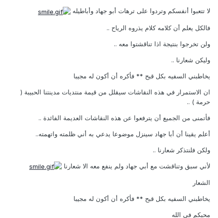
لا تتعبوا أنفسكم وتردوا على ترهات أبو جهاد وأباطيله
فالكل يعلم أن كلامه كلام يذروه الرياح ..
ولن تخرجوا بنتيجة اذا تناقشتوا معه ..
وليكن شعارنا ..
يخاطبني السفيه بكل قبح ** فأكره أن أكون له مجيبا
ان الاستمرار في هذه النقاشات سيقلل من قيمة منتديات مدينتنا الحبيبة (
حرمة ) ..
فأتمنى من الجميع أن يترفعوا عن هذه النقاشات العديمة الفائدة ..
أعلم يقينا أن أبا جهاد سينزل موضوعا يدعي به أني ظلمته واتهمته..
ولكن فلنتذكر شعارنا ..
لأني سبق وتناقشت مع أبي جهاد ولم ينفع معه الا شعارنا
الشعار
يخاطبني السفيه بكل قبح ** فأكره أن أكون له مجيبا
محبكم في الله