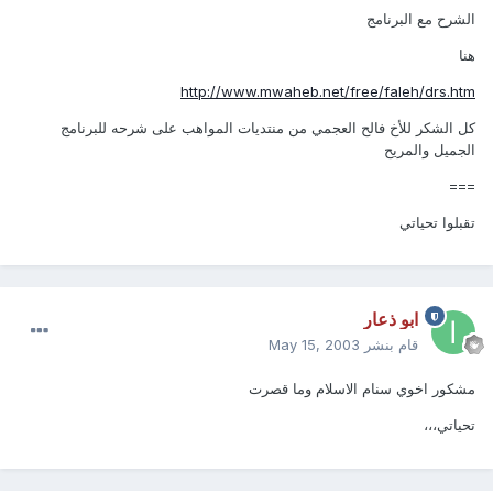
الشرح مع البرنامج
هنا
http://www.mwaheb.net/free/faleh/drs.htm
كل الشكر للأخ فالح العجمي من منتديات المواهب على شرحه للبرنامج
الجميل والمريح
===
تقبلوا تحياتي
ابو ذعار
قام بنشر
May 15, 2003
مشكور اخوي سنام الاسلام وما قصرت
تحياتي،،،