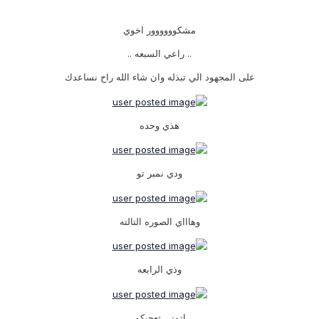
مشكوووووور اخوي
.. راعي السبعه ..
على المجهود الي تبذله وان شاء الله راح نساعدك
هذي وحده
ودي نمبر تو
وهاااي الصوره التالته
وذي الرابعه
اتمنى تعجبكم