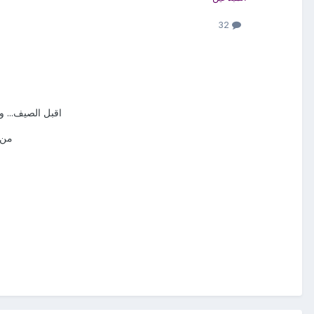
32
اقبل الصيف... وا
من م