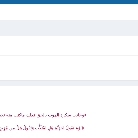
﴿
وجائت سكرة الموت بالحق فذلك ماكنت منه تحي
﴿
يَوْمَ نَقُولُ لِجَهَنَّمَ هَلِ امْتَلَأْتِ وَتَقُولُ هَلْ مِن مَّزِيدٍ