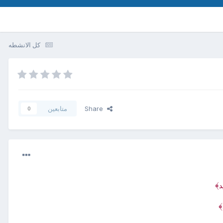
كل الانشطه
Share
متابعين
0
﴾
د
﴾