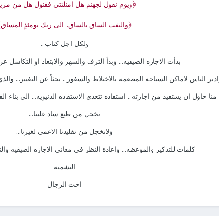
﴿
ويوم نقول لجهنم هل امتلئتي فقتول هل من مزي
﴾
﴿
والتفت الساق بالساق.. الى ربك يومئذٍ المساق
ولكل اجل كتاب...
بدأت الاجازه الصيفيه... وبدأ الترف والسهر والابتعاد او التكاسل عن ا
دبر الناس لاماكن السياحه المطعمه بالاختلاط والسفور... بحثاً عن التغيير... والذي 
نا حاول ان يستفيد من اجازته... استفاده تتعدى الاستفاده الدنيويه... الى بناء الق
نخجل من طبع ساد علينا...
ولانخجل من تقليدنا الاعمى لغيرنا...
كلمات للتذكير والموعظه... واعادة النظر في معاني الاجازه الصيفيه والتم
النشميه
اخت الرجال