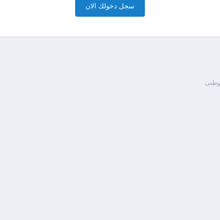
سجل دخولك الان
وطنى