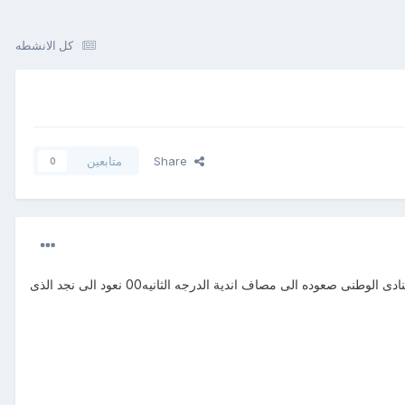
كل الانشطه
Share
متابعين
0
خسر ممثلنا نادى نجد الشقيق بتعادله اليوم امام ضمك 1\1 وبذلك صعب موقفه بعد فوز الوطنى على اللروضه 1\0 نبارك لنادى الوطنى صعوده الى مصاف اندية الدرجه الثانيه00 نعود الى نجد الذى