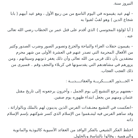
النيروز سنة.
- لهم عيد يقيمونه في اليوم التاسع من من ربيع الأول ، وهو عيد أبيهم ( بابا
شجاع الدين ) وهو لقبٌ لقبوا به
( أبا لؤلؤة المجوسي ) الذي أقدم على قتل عمر بن الخطاب رضي الله تعالى
عنه .
- يقيمون حفلات العزاء والنياحة والجزع وتصوير الصور وضرب الصدور وكثير
من الأفعال المحرمة التي تصدر عنهم في العشرة الأولى من شهر محرم
معتقدين بأن ذلك قربى من الله تعالى وأن ذلك يغفر ذنوبهم وسيئاتهم ، ومن
يزورهم في مشاهدهم التي يقدسونها في كربلاء والنجف وقم .. فسيرى من
ذلك العجب العجاب.
* الجـــذور الفـــــكريــة والعقائــــديــة :
-بعضهم يرجع التشيع إلى يوم الجمل ، وآخرون يرجعونه إلى تاريخ مقتل
عثمان ومنهم من يجعل ابتداء ظهوره يوم صفين.
-انعكست في التشيع معتـقدات الفرس الذين يدينون لهم بالملك وبالواراثة ،
وقد ساهم الفرس فيه لينتـقموا من الإسلام الذي كسر شوكتهم بإسم الإسلام
ذاته
اختلط الفكر الشيعي بالفكر الوافد من العقائد الآسيوية كالبوذية والمانوية
والبرهمية ، وقالوا بالتناسخ وبالحلول.