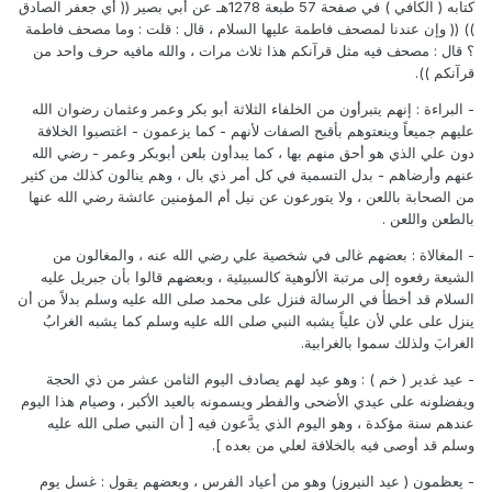
كتابه ( الكافي ) في صفحة 57 طبعة 1278هـ عن أبي بصير (( أي جعفر الصادق
)) (( وإن عندنا لمصحف فاطمة عليها السلام ، قال : قلت : وما مصحف فاطمة
؟ قال : مصحف فيه مثل قرآنكم هذا ثلاث مرات ، والله مافيه حرف واحد من
قرآنكم )).
- البراءة : إنهم يتبرأون من الخلفاء الثلاثة أبو بكر وعمر وعثمان رضوان الله
عليهم جميعاً وينعتوهم بأقبح الصفات لأنهم - كما يزعمون - اغتصبوا الخلافة
دون علي الذي هو أحق منهم بها ، كما يبدأون بلعن أبوبكر وعمر - رضي الله
عنهم وأرضاهم - بدل التسمية في كل أمر ذي بال ، وهم ينالون كذلك من كثير
من الصحابة باللعن ، ولا يتورعون عن نيل أم المؤمنين عائشة رضي الله عنها
بالطعن واللعن .
- المغالاة : بعضهم غالى في شخصية علي رضي الله عنه ، والمغالون من
الشيعة رفعوه إلى مرتبة الألوهية كالسبيئية ، وبعضهم قالوا بأن جبريل عليه
السلام قد أخطأ في الرسالة فنزل على محمد صلى الله عليه وسلم بدلاً من أن
ينزل على علي لأن علياً يشبه النبي صلى الله عليه وسلم كما يشبه الغرابُ
الغرابَ ولذلك سموا بالغرابية.
- عيد غدير ( خم ) : وهو عيد لهم يصادف اليوم الثامن عشر من ذي الحجة
ويفضلونه على عيدي الأضحى والفطر ويسمونه بالعيد الأكبر ، وصيام هذا اليوم
عندهم سنة مؤكدة ، وهو اليوم الذي يدَّعون فيه [ أن النبي صلى الله عليه
وسلم قد أوصى فيه بالخلافة لعلي من بعده ].
- يعظمون ( عيد النيروز) وهو من أعياد الفرس ، وبعضهم يقول : غسل يوم