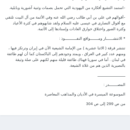
-استمد التشيع أفكاره من اليهودية التي تحمل بصمات وثنية آشورية وبابلية.
-أقوالهم في علي بن أبي طالب رضي الله عنه وفي الأئمة من آل البيت تلتقي
مع أقوال النصارى في عيسى عليه السلام ولقد شابهوهم في كثرة الأعياد
وكثرة الصور واختلاق خوارق العادات وإسنادها إلى الأئمة.
* الانتشــــــار ومـــــــواقع النفــــــــــوذ :
تنتشر فرقة ( الاثنا عشرية ) من الإمامة الشيعية الآن في إيران وترتكز فيها ،
ومنهم عدد كبير في العراق ، ويمتد وجودهم إلى الباكستان كما أن لهم طائفة
في لبنان . أما في سوريا فهناك طائفة قليلة منهم لكنهم على صلة وثيقة
بالنصيرية الذين هم من غلاة الشيعة.
________________
المصـــــــدر :
الموسوعة الميسرة في الأديان والمذاهب المعاصرة
من ص 299 إلى ص 304