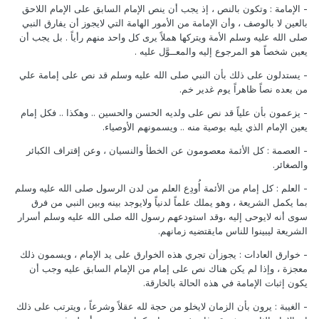
- الإمامة : وتكون بالنص ، إذ يجب أن ينص الإمام السابق على الإمام اللاحق
بالعين لا بالوصف ، وأن الإمامة من الأمور الهامة التي لايجوز أن يفارق النبي
صلى الله عليه وسلم الأمة ويتركها هملاً يرى كل واحد منهم رأياً . بل يجب أن
يعين شخصاً هو المرجوع إليه والمعــوَّل عليه .
- يستدلون على ذلك بأن النبي صلى الله عليه وسلم قد نص على إمامة علي
من بعده نصاً ظاهراً يوم غدير خم.
- يزعمون بأن علياً قد نص على ولديه الحسن والحسين .. وهكذا .. فكل إمام
يعين الإمام الذي يليه بوصية منه .. ويسمونهم الأوصياء.
- العصمة : كل الأئمة معصومون عن الخطأ والنسيان ، وعن إقتراف الكبائر
والصغائر.
- العلم : كل إمام من الأئمة أُودِع العلم من لدن الرسول صلى الله عليه وسلم
بما يكمل الشريعة ، وهو يملك علماً لدنياً ولايوجد بينه وبين النبي من فرق
سوى أنه لايوحى إليه ،وقد استودعهم رسول الله صلى الله عليه وسلم أسرار
الشريعة ليبينوا للناس مايقتضيه زمانهم.
- خوارق العادات : يجوزأن تجري هذه الخوارق على يد الإمام ، ويسمون ذلك
معجزة ، وإذا لم يكن هناك نص على إمام من الإمام السابق عليه وجب أن
يكون إثبات الإمامة في هذه الحالة بالخارقة.
- الغيبة : يرون بأن الزمان لايخلو من حجة لله عقلاً وشرعاً ، ويترتب على ذلك