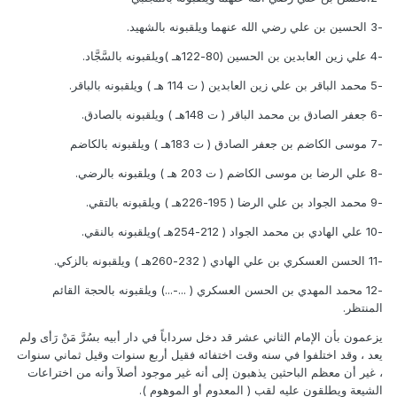
-3 الحسين بن علي رضي الله عنهما ويلقبونه بالشهيد.
-4 علي زين العابدين بن الحسين (80-122هـ )ويلقبونه بالسَّجَّاد.
-5 محمد الباقر بن علي زين العابدين ( ت 114 هـ ) ويلقبونه بالباقر.
-6 جعفر الصادق بن محمد الباقر ( ت 148هـ ) ويلقبونه بالصادق.
-7 موسى الكاضم بن جعفر الصادق ( ت 183هـ ) ويلقبونه بالكاضم
-8 علي الرضا بن موسى الكاضم ( ت 203 هـ ) ويلقبونه بالرضي.
-9 محمد الجواد بن علي الرضا ( 195-226هـ ) ويلقبونه بالتقي.
-10 علي الهادي بن محمد الجواد ( 212-254هـ )ويلقبونه بالنقي.
-11 الحسن العسكري بن علي الهادي ( 232-260هـ ) ويلقبونه بالزكي.
-12 محمد المهدي بن الحسن العسكري ( ...-...) ويلقبونه بالحجة القائم
المنتظر.
يزعمون بأن الإمام الثاني عشر قد دخل سرداباً في دار أبيه بسُرَّ مَنْ رَأى ولم
يعد ، وقد اختلفوا في سنه وقت اختفائه فقيل أربع سنوات وقيل ثماني سنوات
، غير أن معظم الباحثين يذهبون إلى أنه غير موجود أصلاَ وأنه من اختراعات
الشيعة ويطلقون عليه لقب ( المعدوم أو الموهوم ).