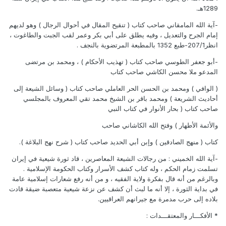
1289هـ.
-آية الله المامقاني صاحب كتاب ( تنقيح المقال في أحوال الرجال ) وهو لديهم
إمام الجرح والتعديل ، وفيه يطلق على أبي بكر وعمر لقب الجبت والطاغوت ،
انظر207/1-طبع 1352 بالمطبعة المرتضوية بالنجف .
-أبو جعفر الطوسي صاحب كتاب ( تهذيب الأحكام ) ، ومحمد بن مرتضى
المدعو ملا محسن الكاشي صاحب كتاب
( الوافي ) ومحمد بن الحسن الحر العاملي صاحب كتاب ( وسائل الشيعة إلى
أحاديث الشريعة ) ومحمد باقر بن الشيخ محمد تقي المعروف بالمجلسي
صاحب كتاب ( بحار الأنوار في كتاب النبي
والأئمة الأطهار ) وفتح الله الكاشاني صاحب
كتاب ( منهج الصادقين ) وإبن أبي الحديد صاحب كتاب ( شرح نهج البلاغة ).
-آية الله الخميني : من رجالات الشيعة المعاصرين ، قاد ثورة شيعية في إيران
تسلمت زمام الحكم ، وله كتاب كشف الأسرار وكتاب الحكومة الإسلامية .
وبالرغم من أنه قال بفكرة ولاية الفقيه ، و من أنه رفع شعارات إسلامية عامة
في بداية الثورة ، إلا أنه ما لبث أن كشف عن نزعة شيعية متعصبة ضيقة قادت
بلاده إلى حرب مدمرة مع جيرانهم العراقيين.
* الأفكـــار والمعتقـــدات :