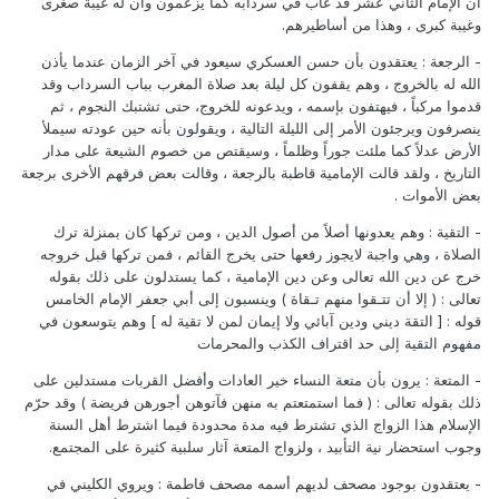
ان الإمام الثاني عشر قد غاب في سردابه كما يزعمون وأن له غيبة صغرى
وغيبة كبرى ، وهذا من أساطيرهم.
- الرجعة : يعتقدون بأن حسن العسكري سيعود في آخر الزمان عندما يأذن
الله له بالخروج ، وهم يقفون كل ليلة بعد صلاة المغرب بباب السرداب وقد
قدموا مركباً ، فيهتفون بإسمه ، ويدعونه للخروج، حتى تشتبك النجوم ، ثم
ينصرفون ويرجئون الأمر إلى الليلة التالية ، ويقولون بأنه حين عودته سيملأ
الأرض عدلاً كما ملئت جوراً وظلماً ، وسيقتص من خصوم الشيعة على مدار
التاريخ ، ولقد قالت الإمامية قاطبة بالرجعة ، وقالت بعض فرقهم الأخرى برجعة
بعض الأموات .
- التقية : وهم يعدونها أصلاً من أصول الدين ، ومن تركها كان بمنزلة ترك
الصلاة ، وهي واجبة لايجوز رفعها حتى يخرج القائم ، فمن تركها قبل خروجه
خرج عن دين الله تعالى وعن دين الإمامية ، كما يستدلون على ذلك بقوله
تعالى : ( إلا أن تتـقوا منهم تـقاة ) وينسبون إلى أبي جعفر الإمام الخامس
قوله : [ التقة ديني ودين آبائي ولا إيمان لمن لا تقية له ] وهم يتوسعون في
مفهوم التقية إلى حد اقتراف الكذب والمحرمات
- المتعة : يرون بأن متعة النساء خير العادات وأفضل القربات مستدلين على
ذلك بقوله تعالى : ( فما استمتعتم به منهن فآتوهن أجورهن فريضة ) وقد حرّم
الإسلام هذا الزواج الذي تشترط فيه مدة محدودة فيما اشترط أهل السنة
وجوب استحضار نية التأبيد ، ولزواج المتعة آثار سلبية كثيرة على المجتمع.
- يعتقدون بوجود مصحف لديهم أسمه مصحف فاطمة : ويروي الكليني في