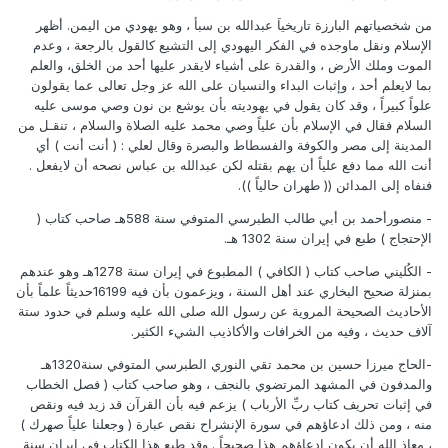
من شخصياتهم البارزة تاريخياَ عبدالله بن سبأ ، وهو يهودي من اليمن. أظهر
الإسلام ونقل ماوجده في الفكر اليهودي إلى التشيع كالقول بالرجعة ، وعدم
الموت وملك الأرض ، والقدرة على أشياء لايقدر عليها أحد من الخلق، والعلم
بما لايعلم أحد ، وإثبات البداء والنسيان على الله عز وجل تعالى عما يقولون
علواً كبيراً ، وقد كان يقول في يهوديته بأن يوشع بن نون وصي موسى عليه
السلام فقال في الإسلام بأن علياً وصي محمد عليه الصلاة والسلام ، تنقـل من
المدينة إلى مصر والكوفة والفسطاط والبصرة وقال لعلي : ( أنت أنت ) أي
أنت الله مما دفع علياً أن يهم بقتله لكن عبدالله بن عباس نصحه أن لايفعل .
فنفاه إلى المدائن (( طهران حالياً )).
- منصورأحمد بن أبي طالب الطبرسي المتوفي سنة 588هـ صاحب كتاب (
الإحتجاج ) طبع في إيران سنة 1302 هـ.
- الكُليني صاحب كتاب ( الكافي ) المطبوع في إيران سنة 1278هـ وهو عندهم
بمنزلة صحيح البخاري عند أهل السنة ، ويزعمون بأن فيه 16199حديثاً علماً بأن
الأحاديث الصحيحة المروية عن رسول الله صلى الله عليه وسلم في حدود ستة
آلاف حديث ، وفيه من الخرافات والأكاذيب الشيء الكثير.
-الحاج ميرزا حسين بن محمد تقي النوري الطبرسي المتوفي سنة1320هـ
والمدفون في المشهد المرتضوي بالنجف ، وهو صاحب كتاب ( فصل الخطاب
في إثبات تحريف كتاب ربِّ الأرباب ) يزعم فيه بأن القرآن قد زيد فيه ونقص
منه ، ومن ذلك ادعاؤهم في سورة الإنشراح نقص عبارة ( وجعلنا علياً صهرك )
، معاذ الله أن يكون ادعاؤهم هذا صحيحاً . وقد طبع هذا الكتاب في إيران سنة