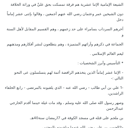
الشيعة الإمامية الإثنا عشرية هم فرقة تمسكت بحق عليِّ في وراثة الخلافة
دون الشيخين عمر وعثمان رضي الله عنهم أجمعين ، وقالوا بإثنى عشر إماماً
دخل
آخرهم السرداب بسامراء على حد زعمهم ، وهم القسيم المقابل لأهل السنة
و
الجماعة في ذكرهم وآرائهم المتميزة ، وهم يتطلعون لنشر أفكارهم ومذهبهم
ليعم العالم الإسلامي .
* التأسيس وأبرز الشخصيات :
- الإثنا عشر إماماً الذين يتخذهم الرافضة أئمة لهم يتسلسلون عى النحو
التالي :-
-1 علي بن أبي طالب - رضي الله عنه - الذي يلقبونه بالمرتضى - رابع الخلفاء
الراشدين،
وصهر رسول الله صلى الله عليه وسلم ، وقد مات غيلة حينما أقدم الخارجي
عبدالرحمن
بن ملجم على قتله في مسجد الكوفة في 17رمضان سنة40هـ.
-2الحسن بن علي رضي الله عنهما ويلقبونه بالمجتبي