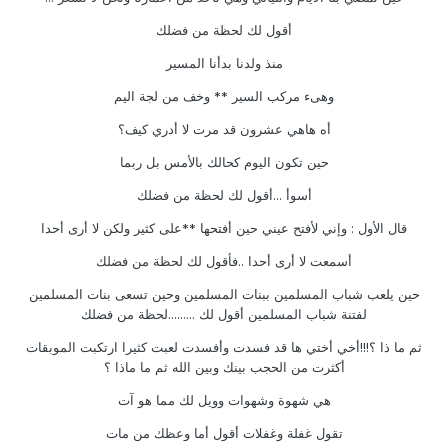
أقول لك لحظة من فضلك
منذ ولدنا بدأنا المسير
وهىء مركب السير ** وخف من لجة اليم
أه هاهي عشرون قد مرت لا أدري كيف؟
حين تكون اليوم كحالك بالأمس بل ربما
أسوأ ...أقول لك لحظة من فضلك
قال الأول : وإني لأفتح عيني حين أفتحها **على كثير ولكن لا أرى أحدا
أسمعت لا أرى أحدا ..فأقول لك لحظة من فضلك
حين يلعب شباب المسلمين ببنات المسلمين وحين تسعى بنات المسلمين
لفتنة شباب المسلمين أقول لك .........لحظة من فضلك
ثم ما ذا ؟!!!أخي أختي ها قد فسدت وأفسدت لعبت كثيرا ارتكبت الموبقات
أكثرت من الحجب بينك وبين الله ثم ما ماذا ؟
هي شهوة وشهوات وويل لك مما هو آت
تقول غفلة وغفلات أقول أما وعظك من مات