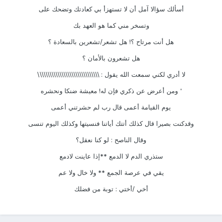
أسألك سؤالا آمل أن لا تستهزأ بي كعادتك وتضحك على
وتسخر مني كما هو العهد بك
هل أنت مرتاح ؟! هل تشعر/تشعرين بالسعادة ؟
هل تشعرون بالأمان ؟
لا أدري لكني سمعت الله يقول : \\\\\\\\\\\\\\\\\\\\\\\\\\\\\\\
' ومن أعرض عن ذكري فإن له! معيشة ضنكا ونحشره
يوم القيامة أعمى قال رب لم حشرتني أعمى
وقدكنت بصيرا قال كذلك أتتك أياتنا فنسيتها وكذلك اليوم تنسى
وقال الناصح : لو كنا نعقل؟
ستذري الدم لا الدمع **إذا عاينت لادمع
يقي في عرصة الجمع ** ولا خال ولا عم
أخي /أختي : توبة من فضلك