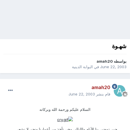
شهـوة
بواسطه
amah20
June 22, 2003
في
البوابة الدينية
amah20
قام بنشر
June 22, 2003
السلام عليكم ورحمة الله وبركاته
حين تمضي بنا الأيام والليالي وهي تأخذ من أعمارنا ونحن لا نشعر ...