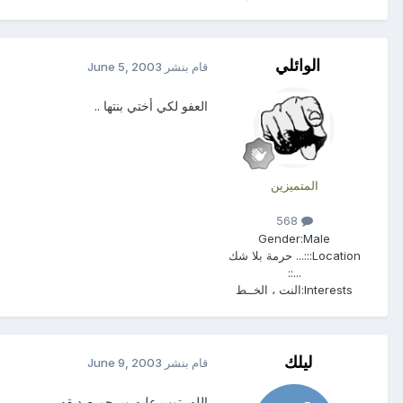
الوائلي
قام بنشر
June 5, 2003
العفو لكي أختي بنتها ..
المتميزين
568
Gender:
Male
Location:
::... حرمة بلا شك
...::
Interests:
النت ، الخــط
ليلك
قام بنشر
June 9, 2003
الله يتوب عليه ويرحم صديقه