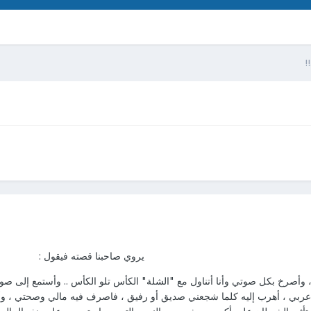
!
‏يروي صاحبنا قصته فيقول :
، وأصرخ بكل صوتي وأنا أتناول مع "الشلة" الكأس تلو الكأس .. وأستمع إلى صو
عربي ، أهرب إليه كلما شجعني صديق أو رفيق ، فاصرف فيه مالي وصحتي ، وأبتعد