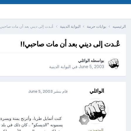
الرئيسيه
بوابات حرمة
البوابة الدينية
عُـدت إلى ديني بعد أن مات صاحبي!
عُـدت إلى ديني بعد أن مات صاحبي!!
بواسطه
الوائلي
June 5, 2003
في
البوابة الدينية
الوائلي
قام بنشر
June 5, 2003
كنت أتمايل طربا، وأترنح يمنة ويسرة
يسمونه "الديسكو" .. كان ذلك في بلد 
المتميزين