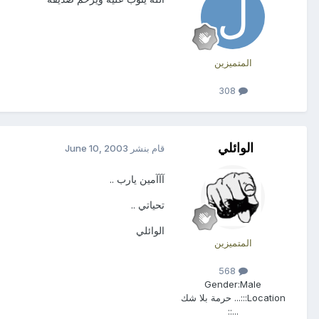
المتميزين
308
الوائلي
قام بنشر
June 10, 2003
آآآمين يارب ..
تحياتي ..
الوائلي
المتميزين
568
Gender:
Male
Location:
::... حرمة بلا شك
...::