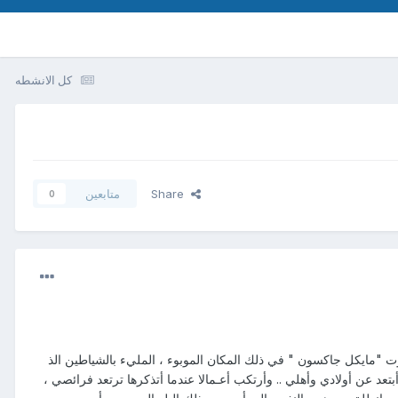
كل الانشطه
Share
متابعين
0
ت "مايكل جاكسون " في ذلك المكان الموبوء ، المليء بالشياطين الذ
 عن أولادي وأهلي .. وأرتكب أعـمالا عندما أتذكرها ترتعد فرائصي ،