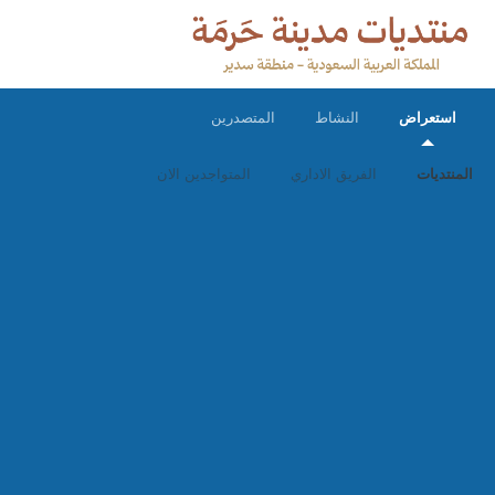
استعراض
النشاط
المتصدرين
المنتديات
الفريق الاداري
المتواجدين الان