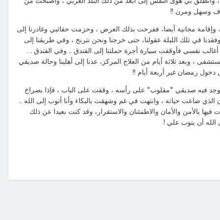
، وانطلق بي هوى النفس إلى أبعد من ذلك البلد العربي ، وأصبحت من
ف وسهل ومرن !!
، وإقامة مجانية أيضا، ففرحت بذلك العرض ، وحزمت حقائبي وغادرنا إلى
قدنا في تلك الليلة عقولنا، حتى خرجنا ونحن نترنح ، وفي طريقنا إلى
الب نفسي فأوقفت سيارة أجرة حملتنا إلى الفندق .. وفي الفندق . .
فى ، وبعد ثلاثة أيام من العلاج المركز، عدنا إلى أهلينا وحالة صديقي
 دخول رمضان غير أربعة أيام !!
جد فيه صديقي "مقلوب" على رأسه ، وقفت على الباب ، فإذا بصراخ
الذي ضاعت حياته ، وانتهت في غم وشهقت بالبكاء وأنا أتوب إلى الله ..
فيها بالأمن والأمان والاطمئنان والاستقرار، وقد كنت بعيدا عن ذلك
لله أن يتوب علي !