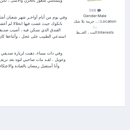
ويتملكني شعور بالحزن والأسى ، لكن 
568
Gender:
Male
وفي يوم من أيام أواخـر شهر شعبان أشار
Location:
::... حرمة بلا شك
بانكوك حيث عشت فيها انحلالا لم أعشه
...::
الفندق الذي نسكن فيه ، أصيب صديقي 
Interests:
النت ، الخــط
استدعي الطبيب على عجل ، وأثناءها كان 
وفي ذات مساء، ذهبت لزيارة صديقي ف
وعويل .. لقـد مات صاحبي لتوه بعد نزيف
وأنا أستقبل رمضان بالعبادة والاعتك