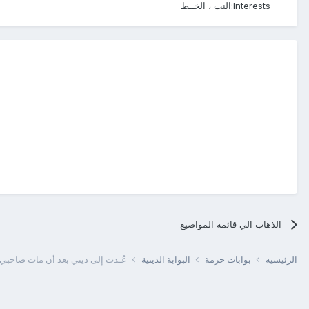
Interests:
النت ، الخــط
الذهاب الي قائمه المواضيع
الرئيسيه
بوابات حرمة
البوابة الدينية
عُـدت إلى ديني بعد أن مات صاحبي!