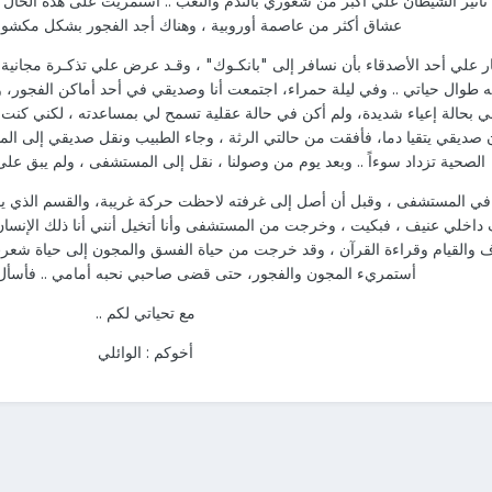
تأثير الشيطان علي أكبر من شعوري بالندم والتعب .. استمريت على هذه الحال 
عشاق أكثر من عاصمة أوروبية ، وهناك أجد الفجور بشكل مكشو
 علي أحد الأصدقاء بأن نسافر إلى "بانكـوك" ، وقـد عرض علي تذكـرة مجانية
 طوال حياتي .. وفي ليلة حمراء، اجتمعت أنا وصديقي في أحد أماكن الفجور، وف
بحالة إعياء شديدة، ولم أكن في حالة عقلية تسمح لي بمساعدته ، لكني كنت أغ
صديقي يتقيا دما، فأفقت من حالتي الرثة ، وجاء الطبيب ونقل صديقي إلى المستش
الصحية تزداد سوءاً .. وبعد يوم من وصولنا ، نقل إلى المستشفى ، ولم يبق على
ي المستشفى ، وقبل أن أصل إلى غرفته لاحظت حركة غريبة، والقسم الذي يو
 داخلي عنيف ، فبكيت ، وخرجت من المستشفى وأنا أتخيل أنني أنا ذلك الإنسان 
اف والقيام وقراءة القرآن ، وقد خرجت من حياة الفسق والمجون إلى حياة شعرت 
أستمريء المجون والفجور، حتى قضى صاحبي نحبه أمامي .. فأسأل ا
مع تحياتي لكم ..
أخوكم : الوائلي