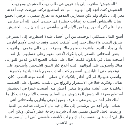
"الحشيش" سافرت إلى بلد عربي في طلب زيت الحشيش ومع زيت
الحشيش كنت أتجه إلى الهاوية .. لم أعد أستطيع تركه.. تورطت فيه.. أخذته
معي إلى بانكوك ولم تكن سيجارتي المدهونة به تفارق شفتي .. عرفني الجميع
هناك بالحشاش أصبت به إصابات خطيرة في جسدي أحمد الله أن شفاني
منها.. فلم أكن أتصور يوما من الأيام أنني سأشفى من إدمان زيت الحشيش.
أصبح المال مشكلتي الوحيدة.. من أين أحصل عليه؟ اضطررت إلى السير في
طريق النصب والاحتيال حتى إنني أطلقت لحيتي وقصرت ثوبي لأوهم أقاربي
بأنني بدأت ألتزم.. واقترضت منهم مالا.. وسرقت من خالي وعمي .. وأغريت
بعض أصدقائي بالسفر إلى بانكوك لأذهب معهم وعلى حسابهم.. بل لقد
أصبحت نصابا في بانكوك فكنت أحتال على شباب الخليج الذين قدموا للتو إلى
هناك وأستولي على أموالهم.. كنت أخدع كبار السن الخليجيين وأستحوذ على
نوقدهم حتى التايلنديين أنفسهم كنت أتحدث معهم بلغة تايلندية مكسرة
وأنصب عليهم!!. لم أكن أغادر بانكوك لأن عملي – أقصد مهنة النصب- كان
هناك.. وفكرت فعلا في الاستقرار والزواج من تايلندية للحصول على الجنسية
التايلندية حتى أنشئ مشروعا صغيرا أعيش منه. أصبحت خبيرا في الحشيش
أستطيع معرفة الحشيش المغشوش من السليم. ومضت الأيام وفقدت كل ما
أملك فلم أجد من يقرضني .. عرف جميع إخوتي وأقاربي وأصدقائي أنني
نصاب.. ولم أجد من يرشدني إلى مكان فيه مال لأسرقه.. ضاقت بي الدنيا
وربطت الحبل لأشنق نفسي بعد أن شربت زجاجة عطر لأسكر.. ولكن أخي
قال لي: أنت غبي.. فغضبت لذلك ونزلت لأناقشه فأقنعني أنني لن أستفيد شيئا
من الانتحار.