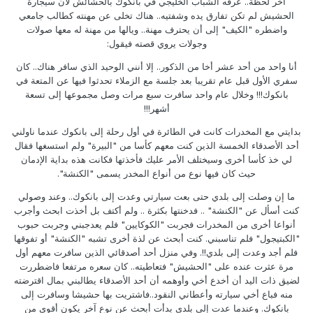
آخر لحظة.. عرفه الشباب الخليجي في بانكوك بالحشائش لأن سيجارة
الحشيش لم تكن تفارق يده وشفتيه.. هناك تخلى عن مهنته كطالب جامعي
واضطره "الكيف" إلى أن يحترف مهنة.. ويالها من مهنة له معها صولات
وجولات يروي قصته فيقول:
أنا واحد من أحد عشر أخا من الذكور.. إلا أنني الوحيد الذي سافر هناك.. كان
سفري الأول قبل عام تقريبا بعد جلسة مع الزملاء تحدثوا فيها عن المتعة في
بانكوك!!! وخلال عام واحد سافرت سبع مرات وصل مجموعها إلى تسعة
أشهر!!!
بدايتي مع المخدرات كانت في الطائرة في أول رحلة إلى بانكوك عندما ناولني
أحد الأصدقاء الخمسة الذين كنت معهم كأسا من "البيرة" ولم استسغها فقال
لي خذ كأسا أخرى وسيختلف الأمر عليك فأخذتها فكانت هذه بداية الإدمان
حيث كان فيها نوع من أنواع المخدر يسمى "الكنشة".
ما إن وصلت إلى بلدي حتى بعت سيارتي وعدت إلى بانكوك.. وعند وصولي
كنت أسأل عن "الكنشة" .. فدخنتها بكثرة .. ولم أكتف بل أخذت ابحث وأجرب
أنواعا أخرى من المخدرات فجربت "الكوكايين" فلم يعدجبني وجربت حبوب
"الكبتيجول" فلم تناسبني. كنت أبحث عن لذة أخرى تشبه "الكنشة" أو تفوقها
فلم أجد وعدت إلى بلدي!!. وفي منزل أحد أصدقائي الذين سافرت معهم أول
مرة عثرت عنده على "الحشيش" فتعاطيته.. كان سعره مرتفعا فاضطررت
لضيق ذات اليد أن أخدع أخي وأوهمه أن أحد الأصدقاء يطالبني بمال اقترضته
منه فباع أخي سيارته وأعطاني النقود..فاشتريت بها حشيشا وسافرت إلى
بانكوك. وعندما عدت إلى بلدي بدأت أبحث عن نوع آخر يكون أقوى من