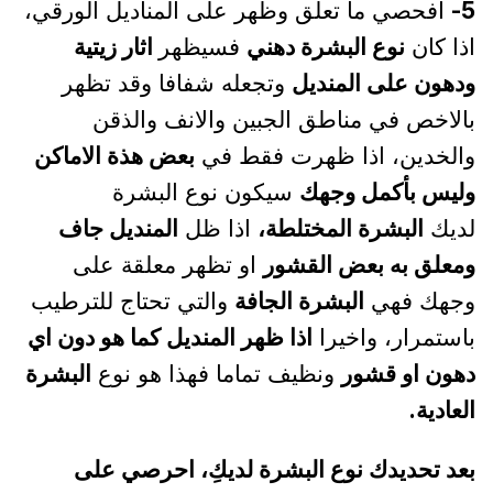
5-
افحصي ما تعلق وظهر على المناديل الورقي،
اذا كان
نوع البشرة دهني
فسيظهر
اثار زيتية
ودهون على المنديل
وتجعله شفافا وقد تظهر
بالاخص في مناطق الجبين والانف والذقن
والخدين، اذا ظهرت فقط في
بعض هذة الاماكن
وليس بأكمل وجهك
سيكون نوع البشرة
لديك
البشرة المختلطة،
اذا ظل
المنديل جاف
ومعلق به بعض القشور
او تظهر معلقة على
وجهك فهي
البشرة الجافة
والتي تحتاج للترطيب
باستمرار، واخيرا
اذا ظهر المنديل كما هو دون اي
دهون او قشور
ونظيف تماما فهذا هو نوع
البشرة
العادية.
بعد تحديدك نوع البشرة لديكِ، احرصي على