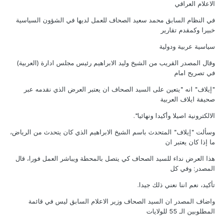
الاعلام العراقي
في النظام السابق محمد سعيد الصحاف للعمل لديها في الشؤون السياسية
خبيرا وكمقدم تقارير
سياسية عربية ودولية
وقال المصدر القريب من الشيخ وليد الابراهيم رئيس مجلس ادارة (العربية)
في تصريح امام
"إيلاف" انه "يتعين على السيد الصحاف ان يعتبر العرض الذي نقدمه عبر
صحيفة ايلاف العربية
الالكترونية اصيلا وأكيدا ونهائيا".
وسألت "إيلاف" المتحدث باسم الشيخ الابراهيم الذي كان يتحدث من الرياض،
ما إذا كان يعتبر ان
هذا العرض نداء للسيد الصحاف كي يتصل بالمحطة ويباشر العمل فورا، قال
المصدر: وفي كل
تأكيد، نعم اننا نعني ذلك جيدا.
واضاف المصدر ان السيد الصحاف وزير الاعلام السابق ليس في قائمة
المطلوبين الـ 55 للولايات