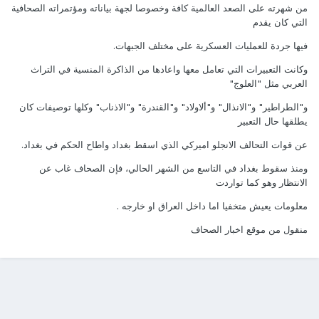
من شهرته على الصعد العالمية كافة وخصوصا لجهة بياناته ومؤتمراته الصحافية
التي كان يقدم
فيها جردة للعمليات العسكرية على مختلف الجبهات.
وكانت التعبيرات التي تعامل معها واعادها من الذاكرة المنسية في التراث
العربي مثل "العلوج"
و"الطراطير" و"الانذال" و"ألاولاد" و"القندرة" و"الاذناب" وكلها توصيفات كان
يطلقها حال التعبير
عن قوات التحالف الانجلو اميركي الذي اسقط بغداد واطاح الحكم في بغداد.
ومنذ سقوط بغداد في التاسع من الشهر الحالي، فإن الصحاف غاب عن
الانتظار وهو كما تواردت
معلومات يعيش متخفيا اما داخل العراق او خارجه .
منقول من موقع اخبار الصحاف