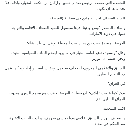
المتحدة التي ضمت الرئيس صدام حسين واركان من حكمه المنهار، ولذلك فلا
نجد مانعا ان يكون
السيد الصحاف احد العاملين في فضائية (العربية).
واضاف المصدر "ومن جانبنا، فإننا سنسهل للسيد الصحاف الاقامة والتواجد
سواء في دولة الامارات
العربية المتحدة حيث من هناك تبث المحطة او في اي بلد يشاء".
وقال "ولسوف نضع امامه الخيار في ما يريد ليقدم المادة السياسية الجيدة،
ونحن نعتقد ان الوزير
السابق والاعلامي المعروف الصحاف سيعمل وفق سياستنا وبإخلاص، كما عمل
مع النظام السابق
في العراق".
يذكر كما علمت "إيلاف" ان فضائية العربية تعاقدت مع محمد الدوري مندوب
العراق السابق لدى
الامم المتحدة.
والصحاف الوزير السابق اعلامي ودبلوماسي معروف، وزادت الحرب الاخيرة
ضد الحكم في بغداد