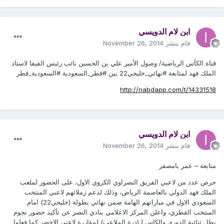
ابن لام الدويسي
قام بنشر
November 26, 2014
قناة الكأس الرياضية/ وصول الأمير علي بن الحسين نائب رئيس الفيفا لاستاد
الملك فهد لمتابعة #نهائي_خليجي22 بين #قطر_السعودية #السعودية_قطر
http://nabdapp.com/t/14331518
ابن لام الدويسي
قام بنشر
November 26, 2014
متابعة – عمر بامصفر
حرص عدد من لاعبي الفريق النصراوي الكروي الاول، على الحضور لملعب
الملك فهد الدولي بالعاصمة الرياض، وذلك لدعم زملائهم لاعبي المنتخب
السعودي الاول في مباراتهم الهامة ضمن نهائي بطولة (خليجي22) امام
المنتخب القطري، واعلن المركز الاعلامي بنادي النصر عن تأكيد حضور نجوم
بطل ثنائية الدوري والكاس لـ(درة الملاعب) لمؤازرة لاعبي الاخضر كما فعلوا