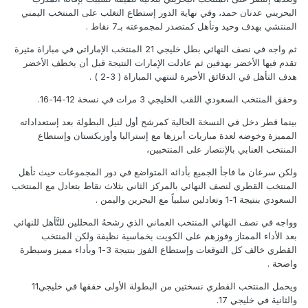
البحريني عدنان حمد، وفي نهاية الدور إستطاع التغلب على المنتخب اليمني
المنتشي بهدف وحيد وتأهل كمتصدر لمجموعته بـ7 نقاط .
ثم واجه في نصف النهائي بطل خليجي 21 المنتخب الإماراتي في مباراة مثيرة
تقدم فيها الأخضر بهدفين ثم عادلت الإمارات النتيجة قبل أن يخطف الأخضر
هدف التأهل في الدقائق الأخيرة لتنتهي المباراة ( 3-2 ) .
وحقق المنتخب السعودي اللقب الخليجي 3 مرات في نسخة 12-14-16.
بينما قطر دخل في النسخة الحالية كمرشح أول لنيل البطولة بعد إستعداداته
المميزة وخوضه لعدة مباريات أبرزها مع إستراليا وأوزبكستان وإستطاع
المنتخب العنابي بالإنتصار على المتتخبين،
ولكن سرعان ما فاجأ الجميع بأدائه المتواضع في دور المجموعات حيث تأهل
المنتخب القطري لنصف النهائي بالمركز الثاني بثلاث نقاط بتعادل مع المنتخب
السعودي بنتيجة 1-1 وتعادلين سلبياً مع البحرين واليمن .
وواجه في نصف النهائي المنتخب العماني الذي رشحهُ المحللين للتَّأهل للنهائي
بعد الأداء الممتاز وفوزهم على الكويت بخماسية نظيفة ولكن المنتخب
القطري خالف كل التوقعات وإستطاع الفوز بنتيجة 3-1 وبأداء مميز وسيطرة
واضحة .
ويحمل المنتخب القطري نسختين من البطولة الأولى حققها في خليجي11
والثانية في خليجي 17.