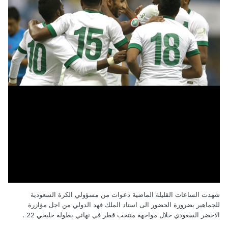
شهدت الساعات القليلة الماضية دعوات من مسؤولي الكرة السعودية
للجماهير بضرورة الحضور الى استاد الملك فهد الدولي من اجل مؤازرة
الاخضر السعودي خلال مواجهة منتخب قطر في نهائي بطولة خليجي 22 .