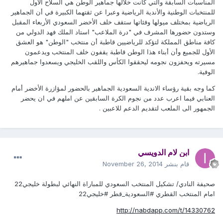
المناسبات السابقة والتي كانت خلالها جماهير الوطن هي السلاح الأول
للمنتخبات الوطنية والأندية الرياضية وعبرا عن ثقتهما الكبيرة في أن الجماهير
الرياضية بمختلف ميولها وفئاتها ستقف خلف الأخضر السعودي الأربعاء المقبل
وستدون حضورها المشرف في "درة الملاعب" استاد الملك فهد الدولي من
كافة مناطق المملكة لتؤكد للرياضيين قاطبة أن منتخب "الوطن" هو العشق
الأول للجميع وأن أبناء هذا الوطن قاطبة يقفون خلف المنتخب ويدعمون
مسيرته ويحفزون نجومه ليحققوا الكأس واللقب الخليجي ويسعدوا جماهيرهم
الوفية.
كما وجه بقية رؤساء الاندية السعودية الجماهير بالحضور لمؤازرة الأخضر أمام
العنابي فيما اعرب عدد من نجوم الكرة السابقين عن املهم في ان يحضر
الجمهور الى الملعب لتقديم الدعم للاعبين .
ابن لام الدويسي
قام بنشر
November 26, 2014
صحيفة النادي/ تشكيل المنتخب السعودي للمباراة النهائي لبطولة خليجي22
امام المنتخب القطري #السعودية_قطر #خليجي22
http://nabdapp.com/t/14330762