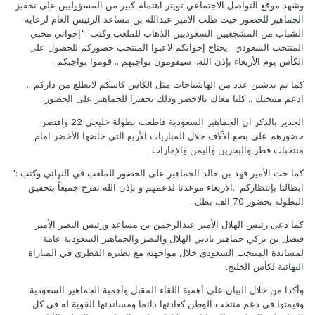
وشهد موقع التواصل الاجتماعي تويتر اهتمام كبير من المسؤوليين على تحفيز
الجماهير للحضور حيث طلب الامير عبدالله بن مساعد الرئيس العام لرعاية
الشباب من المشجعيين السعوديين الذهاب للملعب وكتب :"إخواني محبي
المنتخب السعودي ..يحتاج إخوانكم لاعبوا المنتخب حضوركم للحصول على
الكأس يوم الأربعاء بإذن الله.. سيقومون بواجبهم .. قوموا بواجبكم .
كما تم تدشين عدد من الهاشتاجات مثل الكاس كاسكم لايطلع من داركم ..
ادعم منتخبك .. كلنا معاك يالاخضر وذلك تحفيزا للجماهير على الحضور.
الجدير بالذكر ان الجماهير السعودية قاطعت بطولة خليجي 22 واقتصر
حضورهم على بضع الآلاف خلال المباريات الأربع التي خاضها الأخضر امام
منتخبات قطر والبحرين واليمن والإمارات .
كما حث الأمير فهد بن خالد الجماهير على الحضور للملعب في النهائي وكتب :"
ابطالنا بإنتظاركم ..الاربعاء موعدنا لدعمهم و بإذن الله نفرح جميعاً بتحقيق
البطوله بحضور 70 الف بطل .
كما دعى رئيس الهلال الأمير عبدالرحمن بن مساعد ورئيس النصر الأمير
فيصل بن تركي جماهير ناديي الهلال والنصر والجماهير السعودية عامة
لمساندة المنتخب السعودي خلال مواجهته مع نظيره القطري في المباراة
النهائية لكأس الخليج.
وأكدا من خلال البيان على أهمية اللقاء المقبل وأهمية الجماهير السعودية
وقيمتها في دعم منتخب الوطن كعادتها دائما ومساندتها القوية له في كل