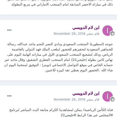
ذلك في مباراة الاخضر السابقة امام المنتخب الاماراتي في مربع البطولة.
ابن لام الدويسي
قام بنشر
November 26, 2014
جوجه (اسطورة) المنتخب السعودي ونادي النصر النجم ماجد عبدالله، رسالة
للجماهير السعودية لتحفيزهم للحضور لملعب الملك فهد الدولي بالعاصمة
الرياض، وذلك لتشجيع المنتخب السعودي الاول في مباراته الهامة اليوم على
نهائي كاس بطولة (خليجي22) امام المنتخب القطري الشقيق، وقال ماجد عبر
حسابه الخاص في موقع التواصل الاجتماعي (تويتر) : التوفيق لمنتخبنا اليوم ان
شاء الله ..الحضور اليوم يعطي ثقه كبيره للاعبين.
ابن لام الدويسي
قام بنشر
November 26, 2014
قناة الكأس الرياضية/ يمكن لمشاهدينا الكرام متابعة البث المباشر لبرنامج
#المجلس عبر هذا الرابط #خليجي22