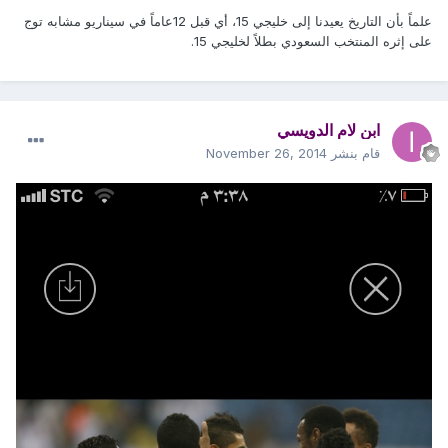
علماً بأن التاريخ يعيدنا إلى خليجي 15، أي قبل 12عاماً في سيناريو مشابه توج
على إثره المنتخب السعودي بطلاً لخليجي 15.
ابن لام الدويسي
قام بنشر
November 26, 2014