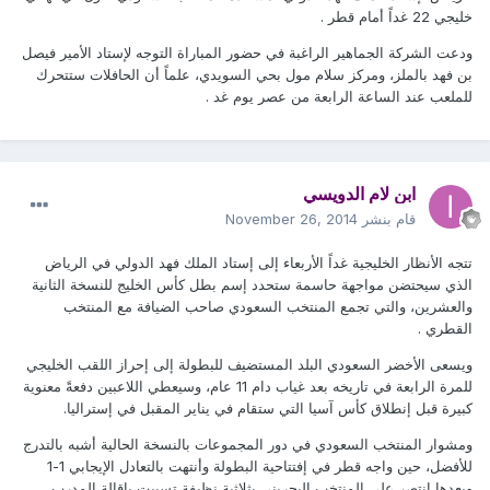
خليجي 22 غداً أمام قطر .
ودعت الشركة الجماهير الراغبة في حضور المباراة التوجه لإستاد الأمير فيصل
بن فهد بالملز، ومركز سلام مول بحي السويدي، علماً أن الحافلات ستتحرك
للملعب عند الساعة الرابعة من عصر يوم غد .
ابن لام الدويسي
قام بنشر
November 26, 2014
تتجه الأنظار الخليجية غداً الأربعاء إلى إستاد الملك فهد الدولي في الرياض
الذي سيحتضن مواجهة حاسمة ستحدد إسم بطل كأس الخليج للنسخة الثانية
والعشرين، والتي تجمع المنتخب السعودي صاحب الضيافة مع المنتخب
القطري .
ويسعى الأخضر السعودي البلد المستضيف للبطولة إلى إحراز اللقب الخليجي
للمرة الرابعة في تاريخه بعد غياب دام 11 عام، وسيعطي اللاعبين دفعةً معنوية
كبيرة قبل إنطلاق كأس آسيا التي ستقام في يناير المقبل في إستراليا.
ومشوار المنتخب السعودي في دور المجموعات بالنسخة الحالية أشبه بالتدرج
للأفضل، حين واجه قطر في إفتتاحية البطولة وأنتهت بالتعادل الإيجابي 1-1
وبعدها إنتصر على المنتخب البحريني بثلاثية نظيفة تسببت بإقالة المدرب