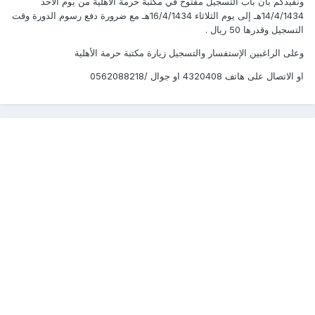
ونفيدكم بأن باب التسجيل مفتوح في مكتبة حرمة الأهلية من يوم الأحد
14/4/1434هـ إلى يوم الثلاثاء 16/4/1434هـ مع ضرورة دفع رسوم الدورة وقت
التسجيل وقدرها 50 ريال .
وعلى الراغبين الإستفسار والتسجيل زيارة مكتبة حرمة الأهلية
او الاتصال على هاتف 4320408 او جوال /0562088218