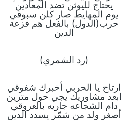
يحتاج لليوثن تضد المعادين
يوم المهايط صار كلن سبوقي
حرب(الدول) بالفعل هم فزعة
الدين
(رد الشمري)
ارتاح يا الحربي أخبرك شفوقي
ابعد مشاوريك يجي حول مترين
دام الشجاعه جاريه بالعروقي
أصغر ولد من شمّر يسدد الدين