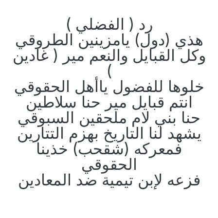
رد ( الفضلي )
هذي (دول) يامزينين الطروقي
وكل القبايل والنعم مير ( غادين
)
خلوها للفضول ياأهل الحقوقي
انتم قبايل مير حنا سلاطين
حنا بني لام ملحقين السبوقي
يشهد لنا التاريخ بهزم التتارين
فمعركه (شقحب) خذينا
الحقوقي
فزعه لإبن تيمية ضد المعادين