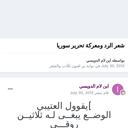
شعر الرد ومعركة تحرير سوريا
بواسطه
ابن لام الدويسي
July 30, 2012
في
بوابة بن لعبون للأدب والشعر
ابن لام الدويسي
قام بنشر
July 30, 2012
]يقوول العتيبي
‏​‏​‏​‏​‏​‏​‏​‏​‏الوضــع يبغــى لـه ثلاثيــن
روقـــي