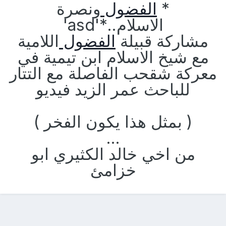
*
الفضول
ونصرة
الاسلام..*'asd'
مشاركة قبيلة
الفضول
اللامية
مع شيخ الاسلام ابن تيمية في
معركة شقحب الفاصلة مع التتار
للباحث عمر الزيد فيديو
( بمثل هذا يكون الفخر )
...
من اخي خالد الكثيري ابو
خزامئ