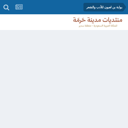
بوابة بن لعبون للأدب والشعر