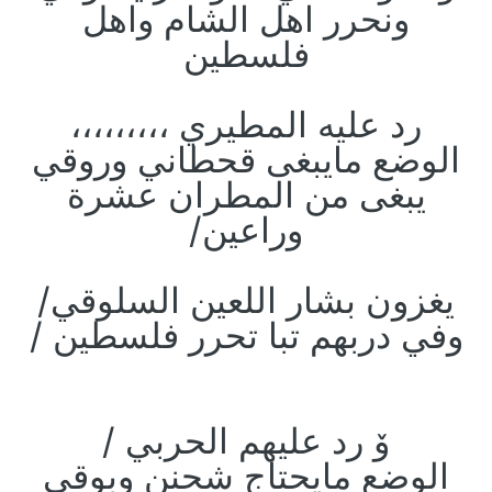
ونحرر اهل الشام واهل
فلسطين
رد عليه المطيري ،،،،،،،،،
الوضع مايبغى قحطاني وروقي
يبغى من المطران عشرة
وراعين/
يغزون بشار اللعين السلوقي/
وفي دربهم تبا تحرر فلسطين /
ﯙ رد عليهم الحربي /
الوضع مايحتاج شحنن وبوقي