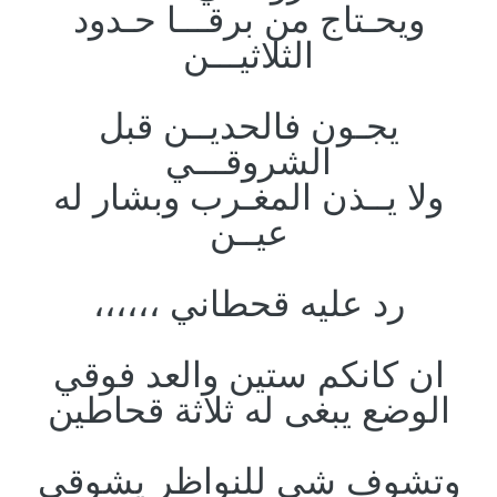
ويحـتاج من برقـــا حـدود
الثلاثيـــن
يجـون فالحديــن قبل
الشروقـــي
ولا يــذن المغـرب وبشار له
عيــن
رد عليه قحطاني ،،،،،،
ان كانكم ستين والعد فوقي
الوضع يبغى له ثلاثة قحاطين
وتشوف شي للنواظر يشوقي