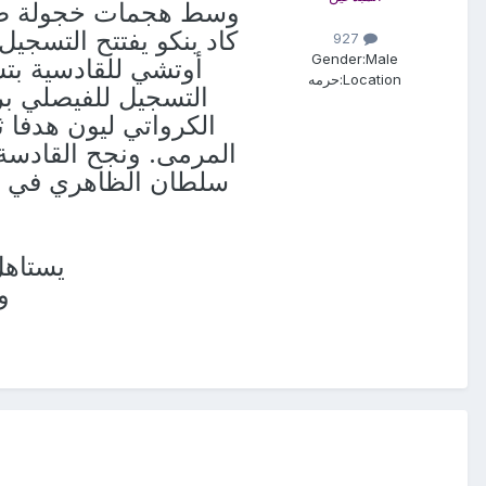
وسط هجمات خجولة طغت
927
Gender:
Male
أوتشي للقادسية بتس
Location:
حرمه
المرمى. ونجح القادسة
يستاهل
و