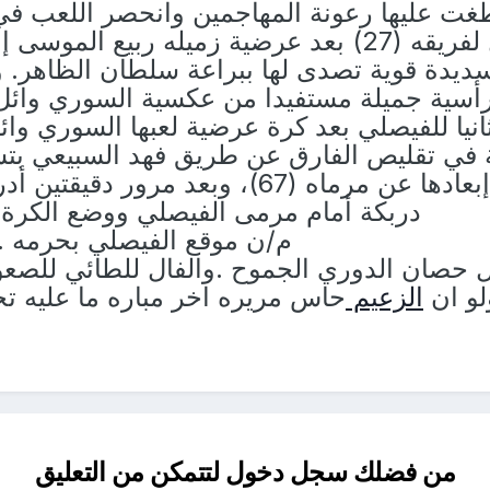
 عليها رعونة المهاجمين وانحصر اللعب في
كاد بنكو يفتتح التسجيل لفريقه (27) بعد عرضية زم
ديدة قوية تصدى لها ببراعة سلطان الظاهر. و
 في تقليص الفارق عن طريق فهد السبيعي بت
سلطان الظاهري في إبعادها عن مرماه (67
دربكة أمام مرمى الفيصلي ووضع الكرة 
م/ن موقع الفيصلي بحرمه .
 حصان الدوري الجموح .والفال للطائي للصعود
لو ان
الزعيم
حاس مريره اخر مباره ما عليه تح
من فضلك سجل دخول لتتمكن من التعليق