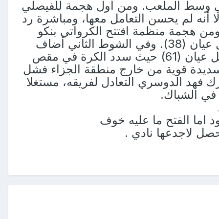
 وسط الملعب. ومن أول هجمة للفيصلي
يله ربيع الموسى إلا أنه لم يحسن التعامل معها، ومباشرة رد
من هجمة منظمة افتتح الكرواتي بنكو
التسجيل للفيصلي برأسية جميلة مستفيدا من عكسية السوري وائل عيان (38). وفي الشوط الثاني أضاف
الكرواتي ليون هدفا ثانيا للفيصلي بعد كرة عرضية لعبها السوري وائل عيان (61) حيث سدد الكرة في مقص
سديدة قوية من خارج منطقة الجزاء فشل
)، وبعد مرور دقيقتين أدرك فهد الدوسري التعادل لفريقه، مستغلا
في الشباك.
 اما الفتح ما عليه خوف
صل لاجدعها نادي .