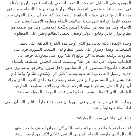
المؤمن، وفي المقابل أثبت هذا الشعب أنه حي بإيمانه، فضرب أروع الأمثلة
في الصبر والثبات وتحمل التضحيات والإصرار على تغيير هذا النظام ورميه في
مزبلة التاريخ؛ فروّى بدمائه الطاهرة أرضه المباركة، بعد أن سحق الخوف تحت
قدميه عازماً الإرادة على سحق طاغوت الشام ونظامه الأمني السادر في
الإجرام وكل من معه من شبِّيحة أمنيين ونبِّيحة إعلاميين، وكل من يحميه من
نظام دولي جائر، وقانون دولي وضعي يحمي الظالم ويعين على المظلوم.
وحده الإيمان بالله تعالى هو الذي أوجد هذه القدرة الفائقة على تحمل
التضحيات، وهذا الإصرار على تغيير النظام لدى الشعب السوري فرد على
محاولات تركيعه بصيحات "لن نركع إلا لله" ورد على محاولات حرفه إلى
العلمانية بقوله "هي لله.. هي لله" وتسمت كتائب الجيش المنشقة بأسماء
الصحابة فأصبح المسلمون كل المسلمين داخل سوريا وخارجها يتنسمون عبق
حديث رسول الله صلى الله عليه وسلم "عُقْرُ دَارِ الإِسْلامِ بِالشَّامِ" وكما كان
هذا بشير خير للمسلمين كان نذير شؤم ومصدر خوف لدى الغرب الذي يدرك
أن ثوار الداخل يسيطر عليهم التوجه الإسلامي بخلاف المعارضة الخارجية
العلمانية التي لا تمتلك شعبية تمكنها من قيادة المرحلة المقبلة لمصلحته.
ويطيب لنا في حزب التحرير في سوريا أن نوجه نداء حاراً سائلين الله أن يلقى
آذاناً صاغية وقلوباً واعية:
نداء إلى أهلنا في سوريا المباركة:
لقد حطمتم بإيمانكم وصبركم وتضحياتكم كل أطواق الخوف والجبن وقهر
الرجال الذي مارسه النظام السوري البائس عليكم لأكثر من أربعين سنة،