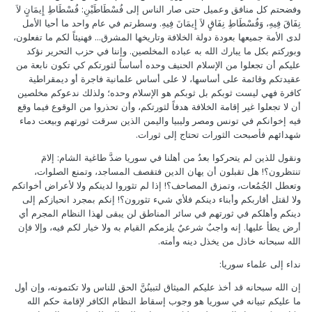
وفضحتم كل منافق وعميل حتى صار الناس إلى فُسْطَاطَيْنِ: فُسْطَاطِ إِيمَانٍ لاَ
نِفَاقَ فِيهِ، وَفُسْطَاطِ نِفَاقٍ لاَ إِيمَانَ فِيهِ. وسطرتم في عام واحد ما أحيا الأمل
لدى الأمة جميعها بعودة دولة الخلافة وتاريخها المشرق... فهنيئاً لكم ما تفعلون،
وبوركتم بكل ما يبارك الله به عباده المخلصين. وإننا في حزب التحرير نؤكد
عليكم أن تجعلوا من الإسلام الحنيف وحده أساساً لثورتكم كي تكون نابعة من
عقيدتكم وقائمة على أساسها، لا على أساس علمانية فاجرة أو ديمقراطية
كافرة فهي ليست ثوبكم بل ثوبكم هو الإسلام وحده؛ ولذلك ندعوكم مخلصين
أن لا تجعلوا غير إقامة الخلافة هدفاً لثورتكم، وأن تحذروا من الوقوع فيما وقع
فيه إخوانكم في تونس ومصر وليبيا واليمن الذين سرقت ثورتهم وبيعت دماء
شهدائهم فأصبحت الثورات تحتاج إلى ثورات.
ونقول للذين لم يتحركوا بعدُ من أهلنا في سوريا ضدَّ طاغية الشام: إلامَ
تنتظرون؟! هل تقبلون أن يهان الدين فتقصف المساجد، وتمنع الصلوات،
وتعطل الجُمُعات، وتمزق المصاحف؟! إذا لم تثوروا لدينكم ولا لأعراض أخواتكم
ولا لقتل أقاربكم وأبناء دينكم فلأي شيء تثورون؟! إنكم بمجرد انحيازكم إلى
دينكم وأهلكم في ثورتهم في سائر المناطق لن يبقى لهذا النظام المجرم أي
أرض يطأ عليها. إنه واجبٌ شرعيٌ يلزمكم القيام به ولا خيار لكم فيه، وإلا فإن
الله سبحانه خاذل من يخذل دينه وأمته.
نداء إلى علماء سوريا:
إن الله سبحانه قد أخذ عليكم الميثاق لتبينُنَّ الحق للناس ولا تكتمونه، وإن أول
ما عليكم تبيانه في سوريا هو وجوب إسقاط النظام الكافر لإقامة حكم الله