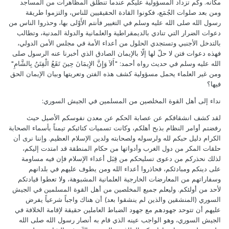
مكانه. وكم تزداد المسؤولية عليكم عندما تنطلق المظاهرات من المساجد
ومن بعد صلوات الجُمَع، فكونوا القادة الحقيقيين للناس، والتزموا طريقة
رسول الله صلى الله عليه وسلم في التغيير فأنتم الأَوْلى بها، وحذروا الناس من
دعوات الضرار التي تنادي بالديمقراطية والعلمانية والدولة المدنية، وتطالب
بالتدخل الأجنبي وتستجدي الحلول من أعداء الأمة في مجلس الأمن الدولي،
فهذه دعوات فتن لا حلّ لها إلّا بالإيمان الصادق الذي أخبرنا عنه الرسول صلى
الله عليه وسلم في حديث رواه أحمد: "أَلاَ وَإِنَّ الإِيمَانَ حِينَ تَقَعُ الْفِتَنُ بِالشَّامِ"
ومن غير العلماء يحمل مسؤولية كشف هذه الفتن وتعريتها وبيان الإيمان الحق
فيها؟
نداء إلى أهل القوة المخلصين من المسلمين في الجيش السوري:
لقد كشف انشقاقكم عن عصابة الحكم عن معدن نفوسكم الأصيل حيث
رفضتم أوامر النظام بذبح أهلكم، وكانت تسميات كتائبكم تيمناً بأسماء الصحابة
الكرام دليل حبكم لله ولرسوله ولصحابته ولدين الإسلام العظيم. وإننا نرى أن
حلقات المكر من دول الغرب وأدواتها من حكام المنطقة قد امتدت إليكم،
لذلك نحذركم من دعوى تسليحكم من قِبَل أعداء الإسلام فإن فيه مساومة
على دينكم ومبادئكم، فحاذروا أعداء الله ومن يطوف عليهم في بلدانهم
وسفاراتهم من المعارضات الخارجية العلمانية المشبوهة، ولا تعطوا قيادتكم
لأحد من أولئكم. وليعلم جميع المخلصين من أهل القوة المسلمين في الجيش
السوري (المنشقين والذين لم ينشقوا بعد) أن هناك واجباً شرعياً يفرض
عليهم أن تتوحد جهودهم مع جهود الضباط العاملين حقيقة لإقامة الخلافة في
الجيش السوري، وهو الواجب عينه الذي قام به أنصار رسول الله صلى الله