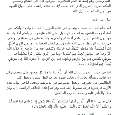
عليه وسلم، وهو إسقاط حكم الطاغوت الموجود الآن في الشام وتسليم
الحكم لحزب التحرير الذي أعد نفسه لإقامة خلافة راشدة على منهاج النبوة
من أجل الحكم بما أنزل الله.
نداء إلى الأمة:
لقد خاطبكم الله سبحانه وتعالى في كتابه العزيز بأنكم أمة واحدة وأنكم خير
أمة أخرجت للناس، وخاطبكم الرسول صلى الله عليه وسلم بأنكم أمة واحدة
من دون الناس يجير أدناكم أقصاكم وأنكم يد واحدة على من سواكم... ولكم
في حديث الرسول صلى الله عليه وسلم فصل الخطاب: «مَا مِنِ امْرِئٍ يَخْذُلُ
امْرَأً مُسْلِماً عِنْدَ مَوْطِنٍ تُنْتَهَكُ فِيهِ حُرْمَتُهُ وَيُنْتَقَصُ فِيهِ مِنْ عِرْضِهِ إِلاَّ خَذَلَهُ اللَّهُ
عَزَّ وَجَلَّ فِى مَوْطِنٍ يُحِبُّ فِيهِ نُصْرَتَهُ، وَمَا مِنِ امْرِئٍ يَنْصُرُ امْرَأً مُسْلِماً فِى
مَوْطِنٍ يُنْتَقَصُ فِيهِ مِنْ عِرْضِهِ وَيُنْتَهَكُ فِيهِ مِنْ حُرْمَتِهِ إِلاَّ نَصَرَهُ اللَّهُ فِى مَوْطِنٍ
يُحِبُّ فِيهِ نُصْرَتَهُ» (أحمد).
إننا في حزب التحرير نسأل الله أن يُبلِّغَ نداءنا هذا كل مؤمن وكل منصف وكل
ذي قلب، ونسأله تعالى أن يعجّل نصره وفرجه لأهل سوريا ويجعل كيد
الظالمين في نحورهم، ويجعل تدميرهم في تدبيرهم، ويجعل لنا في نهاية هذه
الأزمة فرحتين: فرحة سقوط الطاغية، وفرحة إعلان الخلافة الراشدة. إنه وليّ
ذلك والقادر عليه والحمد لله رب العالمين.
قال تعالى: ﴿ يَا أَيُّهَا الَّذِينَ آمَنُواْ اسْتَجِيبُواْ لِلّهِ وَلِلرَّسُولِ إِذَا دَعَاكُم لِمَا يُحْيِيكُمْ
وَاعْلَمُواْ أَنَّ اللّهَ يَحُولُ بَيْنَ الْمَرْءِ وَقَلْبِهِ وَأَنَّهُ إِلَيْهِ تُحْشَرُونَ ﴾
22 من ربيع الثاني 1433