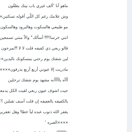
ماهو آنا 'ألف غيري باب بيتك يطقّون
وش علامك رغم كل اللّي أقوله تسكتين
مو طبيعي هالسكوت وهالبرود وهالسكو
انتي خرسا؟!!!! أسألك" والاّ منتي تسمعي
قالو ربعي ذي كفيفه قلت لا لا !!!تمزحون
لين شفتك يوم رحتي يمسكونك باليدين×
مادريت إلا عيوني أربع أربع يذرفون××××
آآآه ياآآآآنه مشهد يوم شفتك ترحلين
جيت اشوف عيون ربعي لقيت الكل يدم
يالكفيفه يالعفيفه إن قلت آسف تقبلين ؟؟
يغفر الله ذنوب عبده ليآ خطا! وهل تغفري
××××العبره '