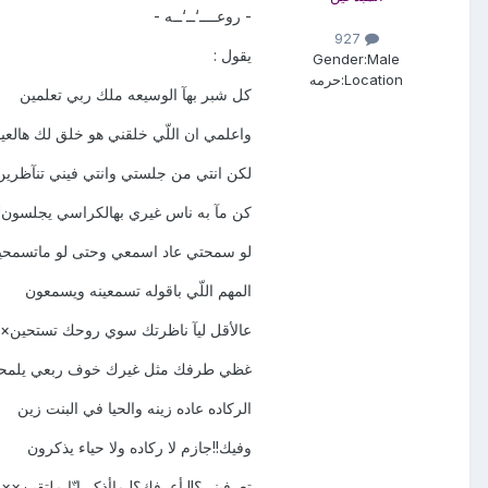
- روعــــ‘ــ‘ــه -
927
يقول :
Gender:
Male
Location:
حرمه
كل شبر بهآ الوسيعه ملك ربي تعلمين
واعلمي ان اللّي خلقني هو خلق لك هالعي
لكن انتي من جلستي وانتي فيني تنآظرين
كن مآ به ناس غيري بهالكراسي يجلسون!!
لو سمحتي عاد اسمعي وحتى لو ماتسمحي
المهم اللّي باقوله تسمعينه ويسمعون
عالأقل ليآ ناظرتك سوي روحك تستحين×
غظي طرفك مثل غيرك خوف ربعي يلمح
الركاده عاده زينه والحيا في البنت زين
وفيك!!جازم لا ركاده ولا حياء يذكرون
تعرفيني؟!! أعرفك؟! ماأذكر إنّا ملتقين××