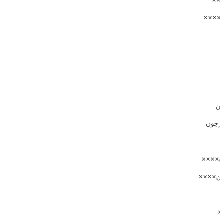
ن××××
ن
رجون
ن××××
ين××××