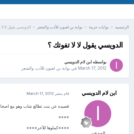
الرئيسيه
بوابات حرمة
بوابة بن لعبون للأدب والشعر
الدويسي يقول لا لا 
الدويسي يقول لا لا تفوتك ؟
بواسطه
ابن لام الدويسي
March 17, 2012
في
بوابة بن لعبون للأدب والشعر
ابن لام الدويسي
قام بنشر
March 17, 2012
‏​قصيده عن بنت تطالع شاب وهو مع اصحا
××××
××××كملوها للآخر××××
المبدعين