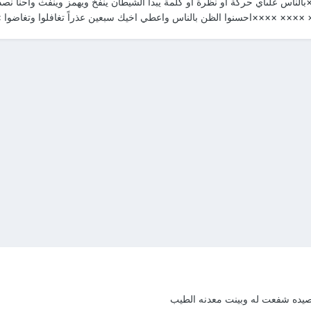
بالناس علىأي حركة أو نظرة أو كلمة يبدا الشيطان ينفخ ويهمز وينفث واحنا 
 ××××احسنوا الظن بالناس واعطي اخيك سبعين عذراً تغافلوا وتغاضوا ×
يده شفعت له وبينت معدنه الطيب