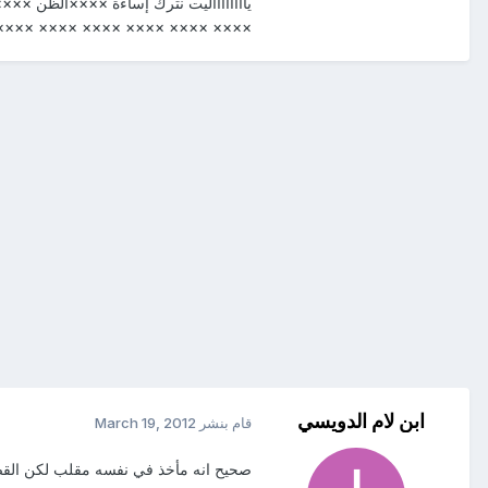
ياآآآآآآآليت نترك إساءة ××××الظن ××××
×××× ×××× ×××× ×××× ×××× ×××× ××××
ابن لام الدويسي
قام بنشر
March 19, 2012
صحيح انه مأخذ في نفسه مقلب لكن القص