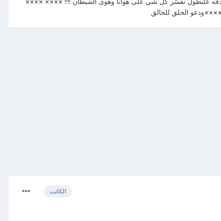
نصدقه علىطول نفسّر كل شي على هوانا وهوى الشيطان !!!! ×××× ××××
×××ودعو الخلق للخالق
الكاتب