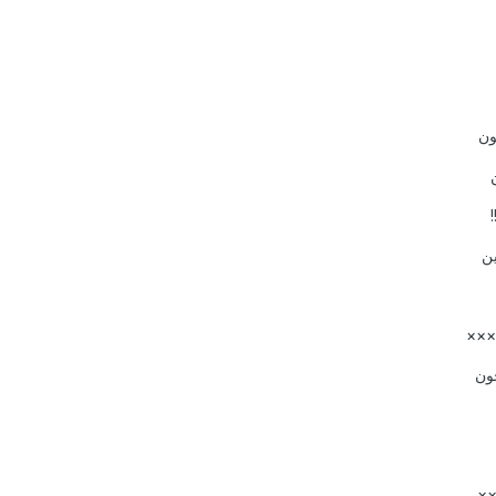
ون
ن
×××
ون
××