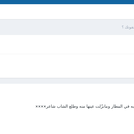
تفوتك ؟
به في المطار ومانزّلت عينها منه وطلع الشاب شاعر××××