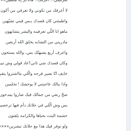
لا أعرفك من تكوني ولا تعرفي من أكو
واطمئني كان قصدك ‏​بـس فيني تشبّهين
ماهو انا اللّي تعرفينه والبشر يتشابهون
مادريتي من التشابه يخلق الله أربعين
واعرف أربع يشبهنّك بس، والله يستحون
وكان قصدك شي ثاني؟عاد قولي وش تبي
خايف انّا نصير فرجه والّلي مااشتروا يتف
واذا ببالك عاجبتني لا يوحشك ! تحلمين
صحّ ربعي من جمالك فيك صاروا يمدحو
بس وش الّلي في حلاتك دآم فيها ترخص
حشمة البنت بحياها والكرامه يلفتون
ولو توفر فيك هذا مع حلاتك تبشرين××××