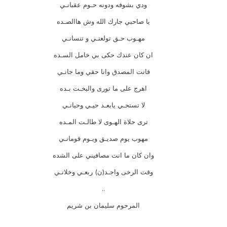
ودي بشوفه ودونه حـوم عقبانـي
يا صاحبي جارك الله وش هاالصـده
مهـوب حـق تولعنـي و تنسانـي
ان كان عندك حكى بي خامل السـده
فانت المصدق وانا حقي وما جانـي
اهرج على ما تورى والبخـت بـده
لا تستحـي يابعـد حيـي وحيانـي
ترى حلاة الهـوى لا طالـت المـده
مهوب يوم صديـق ويـوم قومانـي
وان كان ما انت مصافيني على الشده
وقت الرخى واجـد(ن) ربعـي وخلانـي
..
المرحوم سليمان بن شريم