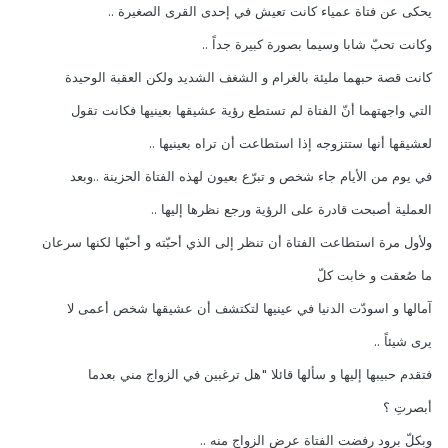
يحكى عن فتاة عمياء كانت تعيش في إحدى القرى الصغيرة ..
وكانت تحبّ شابا وسيما بصورة كبيرة جداً ..
كانت قصة حبهما مليئة بالغرام و الشغف الشديد ولكن العقبة الوحيدة
التي واجهتهما أنّ الفتاة لم تستطع رؤية عشيقها بعينيها فكانت تقول
لعشيقها أنها ستتزوجه إذا استطاعت أن تراه بعينيها ..
في يوم من الأيام جاء شخص و تبرّع بعيون لهذه الفتاة الحزينة ..وبعد
العملية أصبحت قادرة على الرؤية ورجع نظرها إليها ..
ولأول مرة استطاعت الفتاة أن تنظر إلى الذي أحبّته و أحبّها لكنها سرعان
ما صُعقت و خابت كلّ
آمالها و اسودّت الدنيا في عينيها لتكتشف أن عشيقها شخص أعمى لا
يرى شيئاً ..
فتقدم حبيبها إليها و سألها قائلا "هل ترغبين في الزواج مني بعدما
أبصرتِ ؟
وبكلّ برود رفضت الفتاة عرض الزواج منه ..