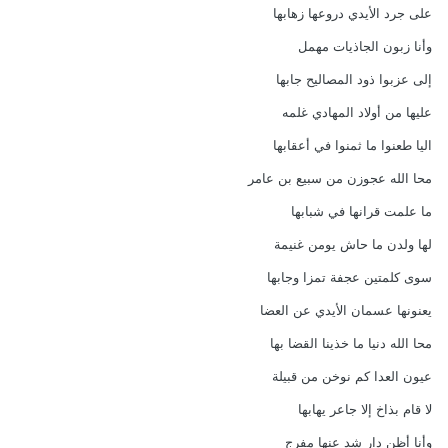
على جرد الأيدي دروعها زهابها
وأنا زبون الجاذيات مهمل
إلى عزبوا ذود المصاليح جابها
عليها من أولاد المهادي غلمه
اليا طعنوا ما ثمنوا في أعقابها
محا الله عجوزن من سبيع بن عامر
ما علمت قرانها في شبابها
لها ولدن ما حاش يومن غنيمة
سوى كلمتين عجفة تمزا وجابها
يعنونها عسمان الأيدي عن العضا
محا الله دنيا ما خذينا القضا بها
عيون العدا كم نوخن من قبيلة
لا قام بذاخ إلا جاعر يهابها
وأنا أظن دار شد عنها مفرج