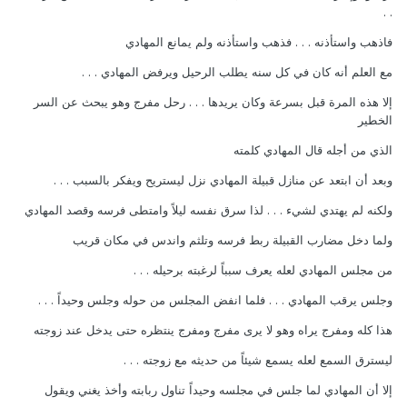
. .
فاذهب واستأذنه . . . فذهب واستأذنه ولم يمانع المهادي
مع العلم أنه كان في كل سنه يطلب الرحيل ويرفض المهادي . . .
إلا هذه المرة قبل بسرعة وكان يريدها . . . رحل مفرج وهو يبحث عن السر
الخطير
الذي من أجله قال المهادي كلمته
وبعد أن ابتعد عن منازل قبيلة المهادي نزل ليستريح ويفكر بالسبب . . .
ولكنه لم يهتدي لشيء . . . لذا سرق نفسه ليلاً وامتطى فرسه وقصد المهادي
ولما دخل مضارب القبيلة ربط فرسه وتلثم واندس في مكان قريب
من مجلس المهادي لعله يعرف سبباً لرغبته برحيله . . .
وجلس يرقب المهادي . . . فلما انفض المجلس من حوله وجلس وحيداً . . .
هذا كله ومفرج يراه وهو لا يرى مفرج ومفرج ينتظره حتى يدخل عند زوجته
ليسترق السمع لعله يسمع شيئاً من حديثه مع زوجته . . .
إلا أن المهادي لما جلس في مجلسه وحيداً تناول ربابته وأخذ يغني ويقول