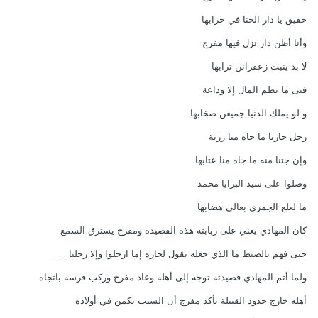
حقيق يا دار الخنا في خرابها
وأنا أظن دار نزل فيها مفرج
لا بد ينبت زعفرانن ترابها
فتى ما يظم المال إلا وداعة
و لو يملك الدنيا جميعن صخابها
رحل جارنا ما جاه منا رزية
وإن جتنا منه ما جاه منا عتابها
وصلوا على سيد البرايا محمد
ما لعلع الجمري بعالي هضابها
كان المهادي يغني على ربابته هذه القصيدة ومفرج يسترق السمع
حتى فهم بالضبط ما الذي جعله يقول لجاره إما ارحلوا وإلا رحلنا . . .
ولما أتم المهادي قصيدته توجه إلى أهله وعاد مفرج وركب فرسه باتجاه
أهله خارج حدود القبيلة تأكد مفرج أن السبب يكمن في أولاده