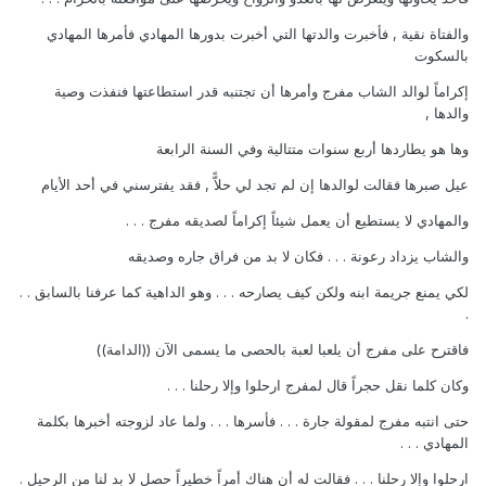
والفتاة نقية , فأخبرت والدتها التي أخبرت بدورها المهادي فأمرها المهادي
بالسكوت
إكراماً لوالد الشاب مفرج وأمرها أن تجتنبه قدر استطاعتها فنفذت وصية
والدها ,
وها هو يطاردها أربع سنوات متتالية وفي السنة الرابعة
عيل صبرها فقالت لوالدها إن لم تجد لي حلاًّ , فقد يفترسني في أحد الأيام
والمهادي لا يستطيع أن يعمل شيئاً إكراماً لصديقه مفرج . . .
والشاب يزداد رعونة . . . فكان لا بد من فراق جاره وصديقه
لكي يمنع جريمة ابنه ولكن كيف يصارحه . . . وهو الداهية كما عرفنا بالسابق . .
.
فاقترح على مفرج أن يلعبا لعبة بالحصى ما يسمى الآن ((الدامة))
وكان كلما نقل حجراً قال لمفرج ارحلوا وإلا رحلنا . . .
حتى انتبه مفرج لمقولة جارة . . . فأسرها . . . ولما عاد لزوجته أخبرها بكلمة
المهادي . . .
ارحلوا وإلا رحلنا . . . فقالت له أن هناك أمراً خطيراً حصل لا بد لنا من الرحيل .