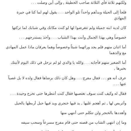
ولكنهم ثلاثة فأي الثلاثة صاحب الخطيئة , وإلى أين وصلت . . .
فلجأ إلى الحيلة وبدأهم واحداً تلو الواحد . . . يقول لهم لما كنا في جيرة
المهادي
كان لديه ابنه جميلة ولم تتعرضوا لها لو كنت مكانك وفي شبابك لما تركتها
خصوصاً وهي بهذا الجمال وأنت بهذا الشباب . . . وأخذ يستدرجهم . . .
أما اثنان منهم فلم يجد ورائهما شيئاً وخصوصاً وهما يعرفان ماذا عمل المهادي
مع والدهما
أما الصغير منهم فأجابه . . . والله يا والدي لو لم نرحل في ذلك اليوم لأتيتك
بخبرها ,
عرف أنه هو . . . فقال مفرج . . . وهل كان ذلك برضاها فقال ولده لا بل غصباً
عنها . . .
فقال له وكيف كنت سوف تغتصبها فقال كنت أنتظرها حتى تخرج وحيدة . . .
وأتربص لها , ثم أهجم عليها , يد فيها خنجري ويد فيها حبل أربطها بالحبل
وأهددها بالخنجر ولن تتكلم حتى أنتهي منها
وما إن انتهى الشاب من قصته حتى قام مفرج مسرعاً وسحب سيفه