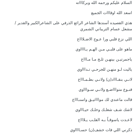
السلام عليكم ورحمه الله وبركاااته
اسعد الله اوقااات الجميع
هذي القصيده أسندها الشاعر الرائع الذرفي على الشاعرالكبير والقدير /
مشعل عسام التريباني الشمري
اللي نزع قلبي ورا عـوج الاضـلاااع
ماهو على قلبـي مـن الهـم يـااااوي
ياجمرتيـن بينهـن ثلـج مـا مـاااع
ياليت لـو منهـن للجرحـي تـداااوي
لانـي بنقـاااد(ن) ولانـي بطـمـاااع
قنـوع متواااضـع ولانـي سـواااوي
قالت ماعندي لك مواااثيـق واسنـاااع
لاشك شـف شغلـك وخلـك حيـاااوي
لاعـدت ياسوقـاً بـه القلـب يـلاااع
ذكرني اللي فات خشف(ن) حسـااااوي