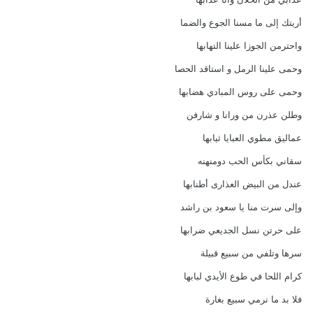
أريتك إلى ما مسنا الجوع والضما
واحترمن الجوزا علينا التهابها
وحمى علينا الرمل و استاقد الحصا
وحمى على روس المبادي هضابها
وطلن عذرن من ورانا و شارفن
عماليق مطوي العبايا ثيابها
سقاني بكأس الحب دومنهنه
عندل من البيض العذارى أطنابها
وإلى سرت منا يا سعود بن راشد
على حرتن نسل الجديعي ضرابها
سرها وتلفي من سبيع قبيلة
كرام اللحا في طوع الأيدي لبابها
فلا بد ما نرمي سبيع بغارة