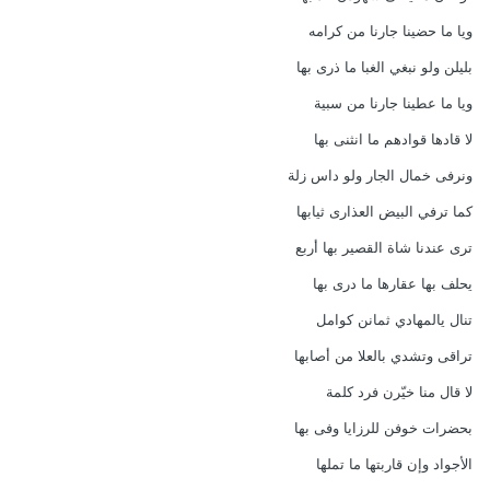
ويا ما حضينا جارنا من كرامه
بليلن ولو نبغي الغبا ما ذرى بها
ويا ما عطينا جارنا من سبية
لا قادها قوادهم ما انثنى بها
ونرفى خمال الجار ولو داس زلة
كما ترفي البيض العذارى ثيابها
ترى عندنا شاة القصير بها أربع
يحلف بها عقارها ما درى بها
تنال يالمهادي ثمانن كوامل
تراقى وتشدي بالعلا من أصابها
لا قال منا خيّرن فرد كلمة
بحضرات خوفن للرزايا وفى بها
الأجواد وإن قاربتها ما تملها