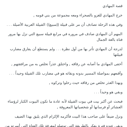
قصة المهادي
خرج المهادي للغزو بالصحراء ومعه مجموعة من بني قومه ,
وفي هذه الرحلة تصادف أن مر على قبيلة ((سبيع)) القبيلة العربية الأصيلة . . .
المهم أن المهادي صادف في مروره في مرابع قبيلة سبيع التي نزل بها مرور
فتاة بالغة الجمال
لدرجة أن المهادي تأثر بها من أول نظرة . . . ولم يستطع أن يفارق مضارب
قبيلتها
أخفى المهادي ما أصابه عن رفاقه , واختلق عذراً تخلص به من مرافقتهم ,
وأقنعهم بمواصلة المسير بدونه وبقائه هو في مضارب تلك القبيلة وحيداً . . .
وبهذا العذر تخلص من رفاقه حيث رحلوا وتركوه ,
وبقي هو وحيداً . . .
فبحث عن أكبر بيت في بيوت القبيلة لأنه عادة ما تكون البيوت الكبار لرؤساء
العشائر أو فرسانها أو شخصياتها المعروفة ,
ونزل ضيفاً على صاحب هذا البيت فأكرمه الإكرام الذي يليق بهذا الضيف
وبقي عنده فترة يفكر بالطريقة التي توصله لمعرفة تلك الفتاة التي أسرته من