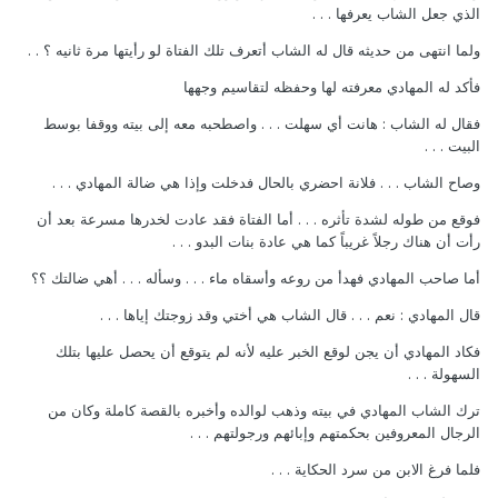
الذي جعل الشاب يعرفها . . .
ولما انتهى من حديثه قال له الشاب أتعرف تلك الفتاة لو رأيتها مرة ثانيه ؟ . .
فأكد له المهادي معرفته لها وحفظه لتقاسيم وجهها
فقال له الشاب : هانت أي سهلت . . . واصطحبه معه إلى بيته ووقفا بوسط
البيت . . .
وصاح الشاب . . . فلانة احضري بالحال فدخلت وإذا هي ضالة المهادي . . .
فوقع من طوله لشدة تأثره . . . أما الفتاة فقد عادت لخدرها مسرعة بعد أن
رأت أن هناك رجلاً غريباً كما هي عادة بنات البدو . . .
أما صاحب المهادي فهدأ من روعه وأسقاه ماء . . . وسأله . . . أهي ضالتك ؟؟
قال المهادي : نعم . . . قال الشاب هي أختي وقد زوجتك إياها . . .
فكاد المهادي أن يجن لوقع الخبر عليه لأنه لم يتوقع أن يحصل عليها بتلك
السهولة . . .
ترك الشاب المهادي في بيته وذهب لوالده وأخبره بالقصة كاملة وكان من
الرجال المعروفين بحكمتهم وإبائهم ورجولتهم . . .
فلما فرغ الابن من سرد الحكاية . . .