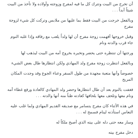
أن تخرج من البيت وتترك كل ما فيه لمفرج وزوجته وأولاده ولا تأخذ من البيت
شيئاً أبداً . . .
وبالفعل خرجت من البيت فقط بما عليها من ملابس وتركت كل شيء لزوجة
مفرج
وقبل خروجها أفهمت زوجة مفرج أن لها ولداً يلعب مع رفاقه وإذا غلبه النوم
جاء قرب والدته ونام
ورجتها أن تنتظره حتى يحضر وتخبره بخروج أمه من البيت ليذهب لها
وبالفعل انتظرت زوجة مفرج ولد المهادي ولكن انتظارها طال بعض الشيء
خصوصاً وأنها متعبة مجهدة من طول السفر وعناء الجوع وقد وجدت المكان
المريح
فغفت بالنوم بعد أن طال انتظارها وحضر ولد المهادي كالعادة ورفع غطاء أمه
ونام معها وتلحف معها بلحافها كعادته ظناً منه أنها والدته . . .
في هذه الأثناء كان مفرج يتسامر مع صديقه القديم المهادي ولما غلب عليه
النعاس استأذنه لينام فسمح له . . .
وسار معه حتى دله على بيته الذي أصبح ملكاً له
دخل مفرج بيته