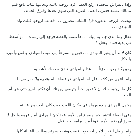
وإذا بالفراش شخصان رفع الغطاء فإذا زوجته نائمة وبجانبها شاب يافع فلم
يتمالك نفسه فضرب الفتى الضربة التي شهق بعدها وفارق الحياة . . .
نهضت الزوجة مذعورة فإذا الشاب مصروع . . . فقالت لزوجها قتلت ولد
المهادي . . .
فقال وما الذي جاء به إليك . . . فأعلمته بالقصة فرجع إلى رشده . . . وأسقط
في يديه فماذا يفعل ؟
كان لا بد أن يخبر المهادي . . . فهرول مسرعاً إلى حيث المهادي جالس وأخبره
بالحكاية . . .
وهو يكاد يموت حزناً . . . هذا والمهادي هادئ ممسك لأعصابه . . .
ولما انتهى من كلامه قال له المهادي هو قضاء الله وقدره ولا مفر من ذلك
كل ما أرجوه منك أن لا تخير أحداً وتوصي زوجتك بأن تكتم الخير حتى عن أم
الولد . . .
وحمل المهادي ولده ورماه في مكان اللعب حيث كان يلعب مع أقرانه . . .
وفي الصباح انتشر خبر مصرع ابن الأمير فقد كان المهادي أمير قومه والكل لا
يجرؤ أن يخبر الأمير خوفاً من اتهامه له بالقتل . . .
ولما وصل الخبر للأمير اصطنع الغضب وشاط وتوعد وطالب القبيلة كلها