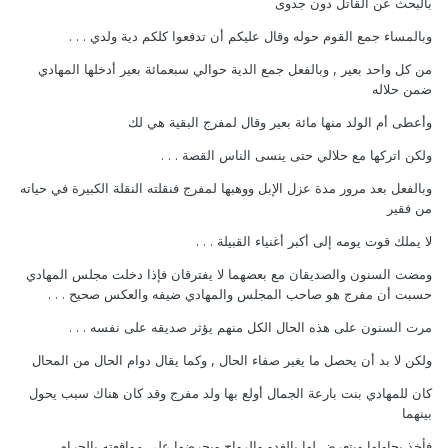
بالبحث عن القاتل دون جدوى
وبالمساء جمع القوم حوله وقال عليكم أن تدفعوا كلكم دية ولدي . . .
من كل واحد بعير , وبالفعل جمع الدية حوالي سبعمائة بعير أدخلها المهادي
ضمن حلاله
وأعطى أم الولد منها مائة بعير وقال لمفرج البقية هي لك
ولكن اتركها مع حلالي حتى ينسى الناس القصة . . .
وبالفعل بعد مرور مدة عزل الإبل ووهبها لمفرج فنقلته النقلة الكبيرة في حياته
من فقير
لا يملك قوت يومه إلى أكبر أغنياء القبيلة . . .
ومضت السنون والصديقان مع بعضهما لا يفترقان فإذا دخلت مجلس المهادي
حسبت أن مفرج هو صاحب المجلس والمهادي ضيفه والعكس صحيح . . .
مرت السنون على هذه الحال الكل منهم يؤثر صديقه على نفسه . . .
ولكن لا بد أن يحصل ما يغير صفاء الحال , وكما يقال دوام الحال من المحال
كان للمهادي بنت بارعة الجمال أولع بها ولد مفرج وقد كان هناك سبب يحول
بينهما
فأخذ يحاولها ويتعرض لها بالغدو والرواح ويحرضها على مواقعته بالحرام . . .