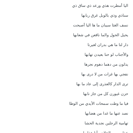
اليا أمطرت هذي ورعد ذي ساق ذي
سناذي وذي بالوبل غرق ربابها
نسف الغثا سيبان ما ها اليا أصبحت
يحيل الحول والما ناقعن في شعابها
دار لنا ما هي بدران لغيرنا
والأجناب لو حنا بعيدن تهابها
يذلون من دهما دهوم نجرها
نفجي بها غزات من لا درى بها
ترى الدار كالعذرى إلى عاد ما بها
حزن غيورن كل من جاز نابها
فيا ما وطت سمحات الأيدي من الوطا
نصد عنها ما غدا من هضابها
تهامية الرجلين نجدية الحشا
عذابي من الخلان وأنا عذابها