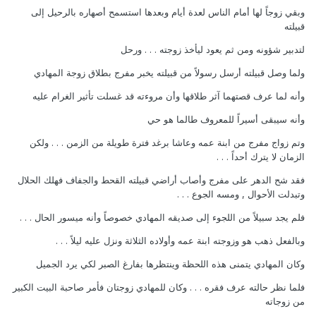
وبقي زوجاً لها أمام الناس لعدة أيام وبعدها استسمح أصهاره بالرحيل إلى
قبيلته
لتدبير شؤونه ومن ثم يعود ليأخذ زوجته . . . ورحل
ولما وصل قبيلته أرسل رسولاً من قبيلته يخبر مفرج بطلاق زوجة المهادي
وأنه لما عرف قصتهما آثر طلاقها وأن مروءته قد غسلت تأثير الغرام عليه
وأنه سيبقى أسيراً للمعروف طالما هو حي
وتم زواج مفرج من ابنة عمه وعاشا برغد فترة طويلة من الزمن . . . ولكن
الزمان لا يترك أحداً . . .
فقد شح الدهر على مفرج وأصاب أراضي قبيلته القحط والجفاف فهلك الحلال
وتبدلت الأحوال , ومسه الجوع . . .
فلم يجد سبيلاً من اللجوء إلى صديقه المهادي خصوصاً وأنه ميسور الحال . . .
وبالفعل ذهب هو وزوجته ابنة عمه وأولاده الثلاثة ونزل عليه ليلاً . . .
وكان المهادي يتمنى هذه اللحظة وينتظرها بفارغ الصبر لكي يرد الجميل
فلما نظر حالته عرف فقره . . . وكان للمهادي زوجتان فأمر صاحبة البيت الكبير
من زوجاته