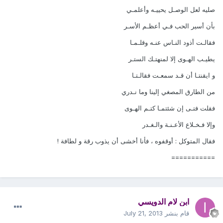
صليه لعل الوصـل يحييـه وأعلمـي
بأن أسير الحب فـي أعظـم الأسـر
فقالـت أذود النـاس عنـه وقلـمـا
يطيـب الهـوى إلا لمنهتـك الستـر
و ايقنتـا أن قـد سمعـت فقالـتـا
من الطارق المصغي إلينا وما نـدري
فقلت فتـى إن شئتمـا كتـم الهـوى
وإلا فـخـلاع الأعـنـة والـغـدر
فقال المتوكل : أوقفوه ، فأنا أخشى أن يذوب رقة و لطافة !
===========
ابن لام الدويسي
قام بنشر
July 21, 2013