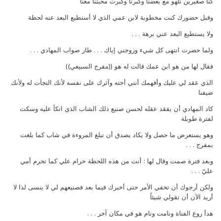
كنا صغيرين نلهو مع بعضنا وكبرنا وكبرت محبتنا معنا
وقبل حضورك كنت مخطوبة لابن عمي الذي لا أستطيع البعد عنه لحظة
ولا يستطيع البعد عني برهة . . .
ولما حضرت انتهى كل شيء وزوجني إياك . . . طار صواب المهادي . . .
فقال لها من هو ابن عمك قالت له هو ((مفرج السبيعي))
الذي عقد لي عليك وأفهمك أنني أخته وآثرك على نفسه لأنك التجأت له ولأنك
ضيفنا
كاد المهادي أن يفقد عقله لحسن صنيع ذلك الشاب الذي اتكأ عليه وسكت
لفترة طويلة
وهو يستعرض ما حصل ولا يكاد يصدق أن تبلغ المروءة في شاب كما بلغت
بمفرج . . .
وبعد فترة صمت وقال لها : أنت من هذه اللحظة حرام علي كما تحرم أمي
عليّ . . .
ولكن أرجوك أن تخفي الأمر حتى أخبرك فيما بعد فصنيعهم لي لا ينسى لذا لا
أريد الآن أن تقولي شيئاً
هدأ روع الفتاة ونامت ونام هو في مكان آخر . . .