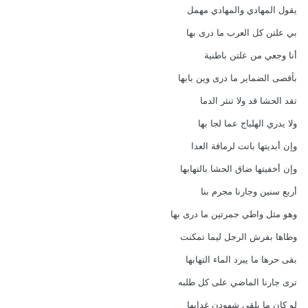
يقول المهادي والمهادي مهمل
بي علتن كل العرب ما درى بها
أنا وجعي من علتن باطنية
بأقصى الضماير ما درى وين بابها
تقد الحشا قد ولا تنثر الدما
ولا يدري الهلباج عما لجا بها
وإن أبديتها بانت لرماقة العدا
وإن أخفيتها ضاق الحشا بالتهابها
أربع سنين وجارنا مجرم بنا
وهو مثل واطي جمرتين ما درى بها
وطاها بفرش الرجل ليما تمكنت
بقى حرها ما يبرد الماء التهابها
ترى جارنا الماضي على كل طلبه
لو كان ما يلقى شهودن غدابها