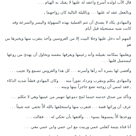
قال الأب لولده أسرع واعقد له عليها لا يفتك به الهيام . . .
وبالفعل عقد له عليها . . . وبالليلة التالية كان زواجهما ,
والمهادي يكاد لا يصدق أن تتم العملية بهذه السهولة واليسر والسرعة وقد
كانت شبه مستحيلة قبل أيام
المهم أنه دخل عليها وخلا البيت إلا من العروسين وأخذ يتقرب منها ويخبرها من
هو
ويعلمها بمكانته بقبيلته وأنه زعيمها ويعرفها بنفسه ويحاول أن يهدئ من روعها
ليستميل قلبها . . .
وأفضى لها بسره أنه رآها وأسرته . . . كل هذا والعروس تسمع ولا تجيب . . .
والمهادي يتكلم ويتقرب وتزداد نفوراً منه . . . وكان المهادي فطناً شديد الذكاء
, فقد لمس أن زوجته تضع حاجزاً بينها وبينه . . .
وتأكد من صدق حدسه حينما لمح دموعها تنهمر من عينيها وهي لا تتكلم . . .
عرف أن ورائها قصة . . . فتقرب منها واستحلفها بالله ألاَّ تخفي عنه شيئاً . . .
ووعدها ألاَّ يمسوها بسوء . . . وأقنعها بأن تحكي له . . . فقالت . . .
أنا فتاة يتيمة كفلني عمي وربيت مع ابن عمي وابن عمي معي . . .