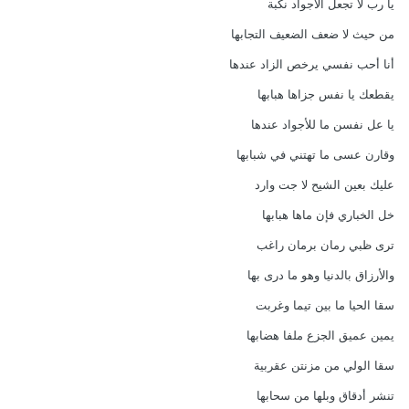
يا رب لا تجعل الأجواد نكبة
من حيث لا ضعف الضعيف التجابها
أنا أحب نفسي يرخص الزاد عندها
يقطعك يا نفس جزاها هبابها
يا عل نفسن ما للأجواد عندها
وقارن عسى ما تهتني في شبابها
عليك بعين الشيح لا جت وارد
خل الخباري فإن ماها هبابها
ترى ظبي رمان برمان راغب
والأرزاق بالدنيا وهو ما درى بها
سقا الحيا ما بين تيما وغربت
يمين عميق الجزع ملفا هضابها
سقا الولي من مزنتن عقربية
تنشر أدقاق وبلها من سحابها