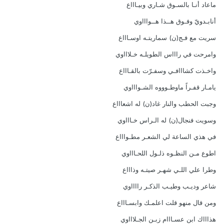
ماعاد أنـا بالسـوق شـاري وبيـاااع
أنابـدويّ وفـوق هــذا هــواااوي
سريت مع فـج(ن) سماريتـه اوسـاااع
وامرحت في راااس الطويلـه خـلاااوي
واخـذت كشااافـي وسفـرّت بالقـاااع
يامـار قفـراً ماوطـوووه الشـواااوي
وجبت الحطب والنار غاد(ن) له اشعاااع
وسويت فنجال(ن) له الـراس خـاااوي
في هذي الساعة لي الشعـر مطـواااع
اطوع مـن النظـوه ذلـول اللحـاااوي
وطرا علي اللـي شهـر صيتـه وذاااع
شاعر وديـب وطيـب الذكـر رااااوي
ومن قال منهو قلت اعلمـك وابسـاااع
هذاااك ابن عسـااام زبـن الجـلاااوي