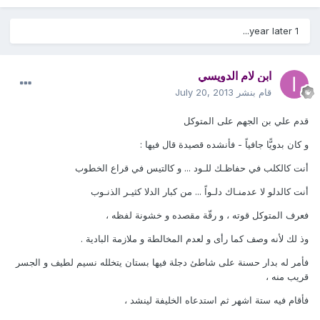
1 year later...
ابن لام الدويسي
قام بنشر
July 20, 2013
قدم علي بن الجهم على المتوكل
و كان بدويًّا جافياً - فأنشده قصيدة قال فيها :
أنت كالكلب في حفاظـك للـود ... و كالتيس في قراع الخطوب
أنت كالدلو لا عدمنـاك دلـواً ... من كبار الدلا كثيـر الذنـوب
فعرف المتوكل قوته ، و رقّة مقصده و خشونة لفظه ،
وذ لك لأنه وصف كما رأى و ‏لعدم المخالطة و ملازمة البادية .
فأمر له بدار حسنة على شاطئ دجلة فيها بستان يتخلله نسيم ‏لطيف و الجسر
قريب منه ،
فأقام فيه ستة اشهر ثم استدعاه الخليفة لينشد ،