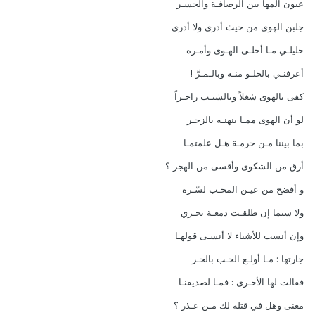
عيون المها بين الرصافـة والجسـر
جلبن الهوى من حيث أدري ولا أدري
خليلـي مـا أحلـى الهـوى وأمـره
أعرفنـي بالحلـو منـه وبالـمـرَّ !
كفى بالهوى شغلاً وبالشيـب زاجـراً
لو أن الهوى ممـا ينهنـه بالزجـر
بما بيننا مـن حرمـة هـل علمتمـا
أرق من الشكوى وأقسى من الهجر ؟
و أفضح من عيـن المحـب لسّـره
ولا سيما إن طلقـت دمعـة تجـري
وإن أنست للأشياء لا أنسـى قولهـا
جارتها : مـا أولـع الحـب بالحـر
فقالت لها الأخـرى : فمـا لصديقنـا
معنى وهل في قتله لك مـن عـذر ؟