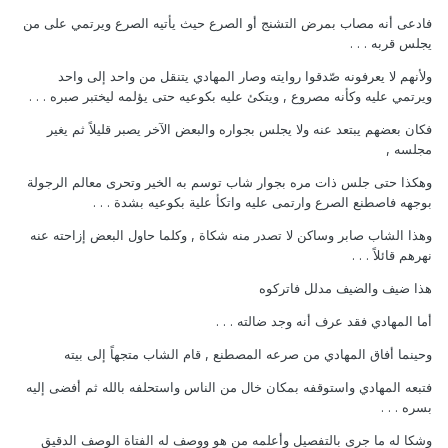
فادعى أنه مصاب بمرض التشنج أو الصرع حيث يأتيه الصرع ويرتمي على من
يجلس قربه . . .
ولأنهم لا يعرفونه صّدقوا روايته وصار المهادي يتنقل من واحد إلى واحد
ويرتمي عليه وكأنه مصروع , ويتكئ عليه بكوعيه حتى يؤلمه ليختبر صبره . . .
فكان بعضهم يبتعد عنه ولا يجلس بجواره والبعض الآخر يصبر قليلاً ثم يغير
مجلسه ,
وهكذا حتى جلس ذات مره بجوار شاب توسم به الخير وتحرى معالم الرجولة
بوجهه فاصطنع الصرع وارتمى عليه واتكأ علية بكوعيه بشدة . . .
وهذا الشاب صابر وساكن لا تصدر منه شكاة , وكلما حاول البعض إزاحته عنه
نهرهم قائلاً . . .
هذا ضيف والضيف مدلل فاتركوه
أما المهادي فقد عرف أنه وجد ضالته . . .
وحينما أفاق المهادي من صرعه المصطنع , قام الشاب متجهاً إلى بيته
فتبعه المهادي واستوقفه بمكان خال من الناس واستحلفه بالله ثم أفضى إليه
بسره . . .
وشكا له ما جرى بالتفصيل وأعلمه من هو ووصف له الفتاة الوصف الدقيق