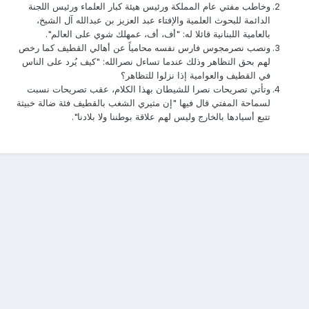
وخاطب مفتي عام المملكة ورئيس هيئة كبار العلماء ورئيس اللجنة
الدائمة للبحوث العلمية والإفتاء عبد العزيز بن عبدالله آل الشيخ،
بالعامية اللبنانية قائلا له: "أف، أف، عمهلك شوي على العالم".
ونصب نصرمجوس فارس نفسه محامياً عن أهالي القطيف كما رخص
لهم بحق التظاهر وذلك عندما تساءل نصرالله: "كيف يُرد على الناس
في القطيف والعوامية إذا نزلوا للتظاهر؟
وتأتي تصريحات نصرا للشيطان بهذا الكلام، عقب تصريحات نسبت
لسماحة المفتي قال فيها "إن مثيري الشغب بالقطيف فئة ضالة خبيثة
تتبع أسيادها بالخارج وليس لهم علاقة بوطننا ولا بلادنا".