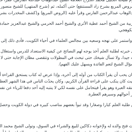
لروض المربع بشرح زاد المستنقع) حتى أكمله، ثم (شرح المنتهى) للشيخ منصور ا
خ عبدالوهاب عبدالرحمن الفارس وقرأ عليه (الروض المربع) و(كشف المخدرات بش
ربية من الشيخ أحمد عطية الأثري والشيخ أحمد الحرمي والشيخ عبدالعزيز حما
لكوهجي.
استمر على نهجه وسعيه بين مجالس العلماء في أحياء الكويت، فأدى ذلك إلى ر
ته لطلبة العلم أخذ يوجه لهم النصائح عن كيفية الاستعداد للدرس واستغلال
جيدا، ولا تسأل شيخك حتى تبحث في المطولات وتتقصى مظان الإجابة حتى لا يضيع
ال الشيخ لتعم الفائدة ويسهل عليك الفهم).
ان يحب أن يقرأ الكتاب من أوله إلى آخره، وإذا عرض له كتاب يستحق القراءة أي
ث كان ينكب على قراءة القرآن الكريم، وكان يحدّث الناس في هذا الشهر العظ
قه العبرة وهو يقرأ فيتحامل على نفسه لكي لا ينتبه إليه أحد دفعا للرياء عن
 أحوالهم وسيرهم العطرة.
ن طلبة العلم كبارا وصغارا وقد تبوأ بعضهم مناصب كبيره في دولة الكويت وحص
فتح والده له ولإخوانه دكاكين للبيع والشراء في السوق، وتولى الشيخ محمد ال