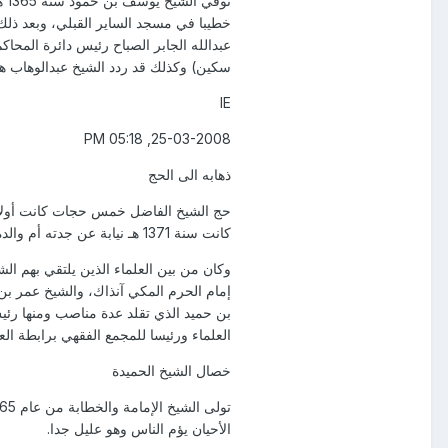
تو
خطيبا في مسجد الساير القبلي، وبعد ذل
عبدالله الجابر الصباح رئيس دائرة المحا
سكين) وكذلك قد ردد الشيخ عبدالوهاب ه
IE
25-03-2008, 05:18 PM
ذهابه الى الحج
كانت سنة 1371 هـ نيابة عن جدته أم والده وكانت جميع هذه الرحلات على ظهور الإبل، أما الرابعة فكانت نيابة عن عمه محمد، والخامسة وهي الأخيرة نيابة عن شخص.
وكان من بين العلماء الذين يلتقي بهم ال
بن حميد الذي تقلد عدة مناصب ومنها رئي
العلماء ورئيسا للمجمع الفقهي برابطة ال
خصال الشيخ الحميدة
الأحيان يؤم الناس وهو عليل جدا.