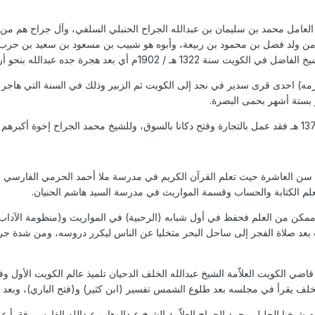
ليل العامل محمد بن سليمان بن عبدالله الجراح الحنبلي السلفي، وآل جراح ه
هو من ولد فضل بن محمود بن ربيعة، وأبوه هو شبيب بن مسعود بن سعيد بن حرب
 / 1902م أي بعد هجرة جده عبدالله بنحو أربعين سنة.
ر بستة أشهر بحمى البصرة.
لم الكتابة والحساب وقسمة المواريث في مدرسة السيد هاشم الحنيان.
كن من العلم فحفظ في أول شبابه (الرحبية) في المواريث و(منظومة الآداب) و
اضي الكويت العلاّمة الشيخ عبدالله الخلف الدحيان تلميذ عالم الكويت الأول 
لف يقرأ في مجلسه بعد طلوع الشمس تفسير (ابن كثير) و(فتح الباري)، وبعد صل
اة الشيخ عبدالله سنة 1349 هـ لازم شيخنا الجليل محمد الجراح العلاّمة الشيخ عبدالوهاب عبدالله