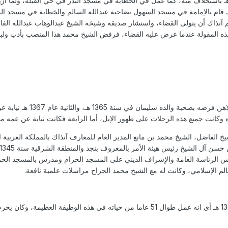
في الشيخ يوسف بن حمود سنة 1365 هـ باستخلاف منه، كما عمل في الخطابة في مسجد البدر في حي 
ك قام بالإمامة في مسجد السهول بضاحية عبدالله السالم والخطابة في مسجد
كم آنذاك أن يتولى القضاء، واستشار صديقه وشيخه الشيخ عبدالوهاب عبدالله الف
ذه المقولة عندما عرض عليه القضاء، فرفض الشيخ محمد هذا المنصب بأدب ولبا
شيخ الفاضل، الشيخ محمد بن مانع المدير العام للمعارف آنذاك بالمملكة العرب
س الرئاسة العامة والإشراف الديني على المسجد الحرام ومدرس بالمسجد الحرام
عالم الإسلامي، وكانت له مع الشيخ محمد الجراح مراسلات علمية نافعة.
تولى الشيخ الإمامة والخطابة من عام 1365 هـ أي انه عمل طوال 51 عاما من حيا