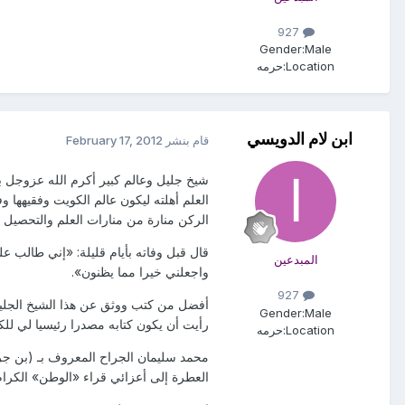
927
Gender:
Male
Location:
حرمه
ابن لام الدويسي
قام بنشر
February 17, 2012
شيخ جليل وعالم كبير أكرم الله عزوجل ب
العلم أهلته ليكون عالم الكويت وفقيهها 
الركن منارة من منارات العلم والتحصيل ا
قال قبل وفاته بأيام قليلة: «إني طالب ع
المبدعين
واجعلني خيرا مما يظنون».
927
أفضل من كتب ووثق عن هذا الشيخ الجليل ه
Gender:
Male
رأيت أن يكون كتابه مصدرا رئيسيا لي للكت
Location:
حرمه
محمد سليمان الجراح المعروف بـ (بن جر
العطرة إلى أعزائي قراء «الوطن» الكرام