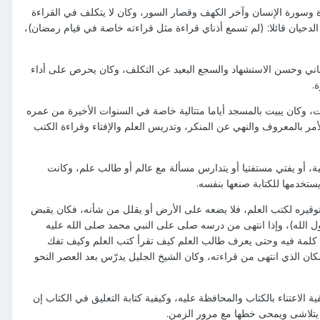
 وسورة الإنسان وآخر الكهف وقصار السور، وكان لا يتكلف في القراءة
الدحيان قائلا: (لم تسمع أذناي قراءة مثل قراءته خاصة في قيام رمضان)،
اني وحسن الاستشهاد والسجع البعيد عن التكلف، وكان يحرص على أداء
.
، وكان يبيت بالمسجد أياما متتالية خاصة في السنوات الأخيرة من عمره
ر بالمعروف والنهي عن المنكر، وتدريس العلم والإفتاء وقراءة الكتب
مية، أو يفتي مستفتيا أو يتدارس مسألة مع عالم أو طالب علم، وكانت
تخدمها للكتابة صنعها بنفسه.
قيره لكتب العلم، فلا يضعه على الأرض أو يقلل من شأنه، فكان يقبض
سول الله)، وإذا انتهى من درسه صلى على النبي محمد صلى الله عليه
ل كلمة فيه وحتى يعرف طالب العلم كيف تقرأ كتب العلم وكيف تفك
كان الذي انتهى من قراءته، وكان الشيخ الجليل يدرّس بعد العصر النحو
الاعتناء بالكتاب والمحافظة عليه، وكيفية كتابة التعليق في الكتاب إن
ه يتلاشى ويمحى خطها مع مرور الزمن.