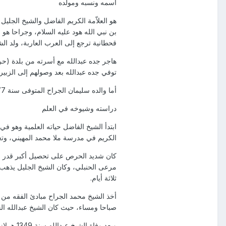
اسمه ونسبه ومولده
هو العلاّمة الكريم الفاضل والشيخ الج
بن نبي الله هود عليه السلام، وجراحا 
قحطانية ترجع إلى العرب العاربة، ولد الشيخ الفاضل في الكويت سنة 1322 هـ
توفي جده عبدالله بعد وصولهم إلى الزبي
أما والده سليمان الجراح المتوفى سنة 1377 هـ فقد عمل بالتجارة وفتح دكانا بالسوق، وللشيخ محمد الجراح إخوة أكبرهم داود وإبراهيم وصالح، وله ثلاث أخوات.
دراسته وشيوخه في العلم
الكريم في مدرسة ملا محمد المهيني، وتع
كان شديد الحرص على تحصيل أكبر قدر مم
ثلاثة أيام.
أخذ الشيخ محمد الجراح مبادئ الفقه من ق
صباحا ومساء، حيث كان الشيخ عبدالله الخ
وبعد وف