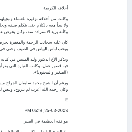
أخلاقه الكريمة
وكانت من أخلاقه توقيره للعلماء وتبجيل
ولا يبدأ معه بالكلام حتى يتكلم ضيفه وي
وكأنه يريد الاستزادة منه، وكان يحرص ع
كان عليه سحائب الرحمة والمغفرة يحرص ع
ويحب لباس البياض في الصيف وحتى في الشت
ويذكر الأخ الدكتور وليد المنيس في كتاب
فيه قصور عقل، وكانت العبارة التي يقرأه
(الصغير والمجنون)».
ورغم أن الشيخ محمد سليمان الجراح ميسو
وكان رحمه الله أعزب لم يتزوج، وليس ل
IE
25-03-2008, 05:19 PM
مواقفه العظيمة في الصبر
مرّ الشيخ الفاضل بالكثير من الابتلاءات