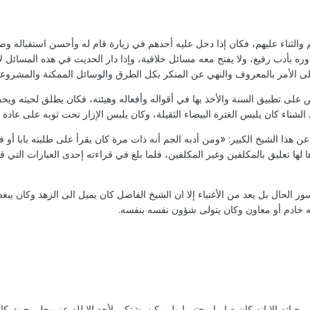
هم والثناء عليهم، فكان إذا دخل عليه أحدهم في زيارة قام له وأحسن استقبال
حاوره بأدب رفيع، ولا يفتح معه مسائل خلافية، وإذا دار الحديث في هذه المسائ
لى الأمر بالمعروف والنهي عن المنكر بكل الطرق والوسائل الممكنة والمشروعة
لى تطبيق السنة والأخذ بها في أقواله وأفعاله وهيئته، فكان يطلق لحيته ويحف
اء كان يلبس الغترة البيضاء الثقيلة، وكان يلبس الإزار تحت ثوبه على عادة أ
ه عن هذا الشيخ الكبير: «ومن أدبه الجم أنه ذات مرة كان يقرأ على طلبته باب
ا لها تعليق بالمكلفين وغير المكلفين، فلما بلغ في قراءته إحدى العبارات التي
ر الحال بل يعد من الأغنياء إلا ان الشيخ الفاضل كان يميل الى الزهد وكان 
ه خادم أو معاون وكان يتولى شؤون نفسه بنفسه.
 في حياته إلا انه كان صابرا محتسبا ولم يكن يشتكي لأحد إلا لله عز وجل، حيث