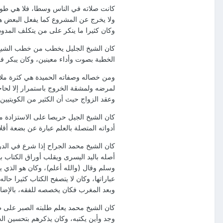
كانت صلاته في الناس وسطا، فلا هي طويل
ولا يخرج عن المشروع كما يفعل البعض هذه
وكان كثيرا ما ينكر على من يتكلف المدود
كان الشيخ الجليل يخطب من خطب الشيخ ع
الخطبة بصوت وأداء معينين، وكان يبكر في 
ومن خصاله وصفاته الحميدة هي كثرة ملاز
لمرضه ولمشقة الخروج باستمرار إلا لحاج
وعقد الزواج حيث أن الكثير من الكويتيين
كان الشيخ الجيل حريصا على الاستزادة من 
أدواته المتصلة بالعلم عبارة عن بضعة أ
كان الشيخ محمد الجراح إذا شرع في الد
أصله باليد اليسرى ويقلب أوراق الكتاب ب
وسلم وقال (والله أعلم)، وكان هو الذي
عباراتها، وكان لا يتصفح الكتاب كثيرا حا
وبعد المغرب فكان يخصصه للفقه، بالإضافة
كان الشيخ محمد يعلم طلبته الصبر على طلب
وجد وأين يكتبه، وكان يذكرهم بتحسين ال