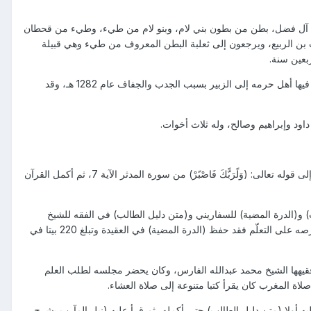
م من آل فضل، بطن من بطون بني لام، وبنو لام من طيء، وطيء من قحطان
 بن الربيع، ويرجعون إلى ثعلبة البطن المعروف من طيء وهي قبيلة
هاجر جده عبدالله مع أسرته من بلدة (حرمه) احدى قرى سدير في نجد إلى الكويت ثم الزبير وذلك في السنة التي هاجر فيها أهل حرمه إلى الزبير بسبب الجدب والجفاف عام 1282 هـ، وقد
ابتدأ الشيخ الفاضل حياته العلمية وهو في سن العاشرة حيث تعلم القرآن الكريم في مدرسة ملا أحمد الحرمي الفارسي إلى قوله تعالى: (وَلًرَبًّكَ فَاصْبًرْ) من سورة المدثر الآية 7، ثم أكمل القرآن
(الدرة المضية) للسفاريني و(متن دليل الطالب) في الفقه للشيخ
مرعى الحنبلي، وكان الشيخ الجليل يذهب بعد صلاة الفجر إلى ساحل البحر متخليا عن الناس ليكرر دروسه، ومن شدة حرصه على التعلّم فقد حفظ (الدرة المضية) في العقيدة وتبلغ 220 بيتا في
وفقيهها الشيخ محمد عبدالله الفارس، وكان يحضر مجلسه لطلب العلم
اة المغرب كان يقرأ كتبا متنوعة إلى صلاة العشاء.
 الفارس، فقرأ عليه أولا (متن دليل الطالب) حتى أكمله، ثم قرأ عليه (نيل المآرب بشرح