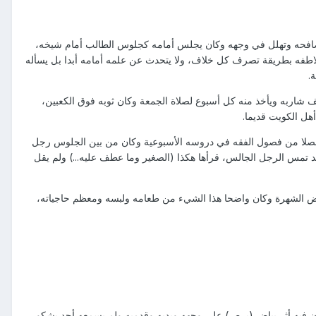
ه وصافحه وتهلل في وجهه وكان يجلس أمامه كجلوس الطالب أمام شيخه،
ل لاطفه بطريقة تصرف كل خلاف، ولا يتحدث عن علمه أمامه أبدا بل يسأله
.
 شاربه ويأخذ منه كل أسبوع لصلاة الجمعة وكان ثوبه فوق الكعبين،
هل الكويت قديما.
ا أو فصلا من فصول الفقه في دروسه الأسبوعية وكان من بين الجلوس رجل
 قد تمس الرجل الجالس، قرأها هكذا (الصغير وما عطف عليه...) ولم يقل
يبغض الشهرة وكان واضحا هذا الشيء من طعامه ولبسه ومعظم حاجياته،
 كان فيه أثر بياض (برص) على وجهه ويديه وقدميه ولم يسمعه أحد يشكو