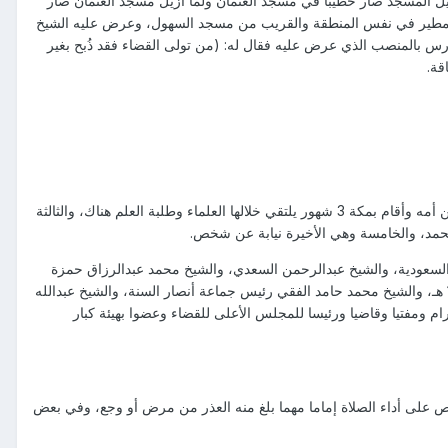
القبلة، ولما أزيل المسجد صار خطيبا في مسجد العثمان ولما أزيل مسجد العثمان صار
 المطير في نفس المنطقة والقريب من مسجد السهول، وعرض عليه الشيخ
ارس بالمنصب الذي عرض عليه فقال له: (من تولى القضاء فقد ذُبح بغير
قة.
حج الشيخ الفاضل خمس حجات كانت أولاهن فرضه بصحبة والده سليمان في سنة 1365 هـ، والثانية عام 1367 هـ نيابة عن أمه وأقام بمكة 3 شهور يلتقي خلالها العلماء وطلبة العلم هناك، والثالثة
ية السعودية، والشيخ عبدالرحمن السعدي، والشيخ محمد عبدالرزاق حمزة
إمام الحرم المكي آنذاك، والشيخ عمر بن حسن آل الشيخ رئيس هيئة الأمر بالمعروف بنجد والمنطقة الشرقية سنة 1345 هـ، والشيخ محمد حامد الفقي رئيس جماعة أنصار السنة، والشيخ عبدالله
 ومفتيا وقاضيا ورئيسا للمجلس الأعلى للقضاء وعضوا بهيئة كبار
ته في هذه الوظيفة العظيمة، وكان يحرص على أداء الصلاة إماما مهما بلغ منه العذر من مرض أو وجع، وفي بعض