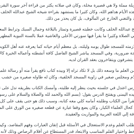
ة مملة ولا هي قصيرة مخلة، وكان في صلاته يكثر من قراءة آخر سورة البقرة
 الأيام هداهم الله، وكان كثيرا ما يستشهد بقراءة شيخه الشيخ عبدالله الخلف 
 والتغني الخارج عن المألوف، بل كان يحذر من ذلك.
بدالله الخلف وكانت خطبته قصيرة وتمتاز بالبلاغة وجمال السبك وترابط المع
الصلاة وكثيرا ما يقرأ فيها سورتي الأعلى والغاشية عملا بالسنة النبوية المطهرة
مته للمسجد طوال يومه وليلته، بل معظم أيام حياته كما يعرفه عنه أهل الكويت
ة ضرورية، وفي المسجد يباشر الشيخ الفاضل كافة أنشطته وأعماله الخيرة كالأم
 يتشرفون ويتفاخرون بعقد القران لديه.
العلم ما وسعه ذلك بل لا تكاد تراه إلا وبيده كتاب نافع يقرأ منه أو رسالة عل
قلام ومجلس صغير في زاوية المسجد الخلفية، وكان له طاوله صغيره من خشب يس
رس اعتدل في جلسته بحيث ينظر إليه طلبته، وأمسك الكتاب بطريقه تدل على تو
يده اليمنى ويفتتح الدرس بقول: (بسم الله والحمد لله والصلاة والسلام على ر
 يقرأ من الكتاب وطلبته أمامه كلي معه كتابه، وسبب ذلك هو حتى يقف على ك
له كحال العلماء الكبار، وكان يضع وقفا عبارة عن قطعه صغيره من الورق على الم
 إلي اللغة العربية والمواريث والعقيدة.
 العلم وعدم الاستعجال في الأسئلة قبل إتقان العبارات وفهم المقاصد، وكيفية 
خط واختيار القلم المناسب والابتعاد قدر المستطاع عن أقلام الرصاص وذلك لأن