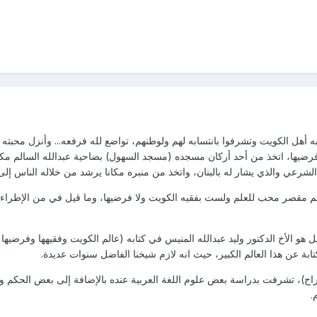
ه أهل الكويت وتشرفوا بانتسابه لهم ولوطنهم، تواضع لله فرفعه... وأنزل محب
وفرضيها، اتخذ من أحد أركان مسجده (مسجد السهول) بضاحية عبدالله السالم مكان
لشرعي والذي يشار له بالبنان، واتخذ من منبره مكانا يرشد من خلاله الناس إلى
لم مقصر محب للعلم ولست بفقيه الكويت ولا فرضيها، وما قيل في من الإطراء فأنا
و الأخ الدكتور وليد عبدالله المنيس في كتابه (عالم الكويت وفقيهها وفرضيها 
ابة عن هذا العالم الكبير، حيث انه لازم شيخنا الفاضل سنوات عديدة.
اح)، تشرفت بدراسة بعض علوم اللغة العربية عنده بالإضافة إلى بعض الحكم و
.