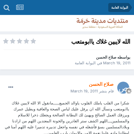
البوابة العامة
الله لايبين غلاك ياابومتعب
بواسطه
صلاح الحسن
March 19, 2011
في
البوابة العامة
صلاح الحسن
قام بنشر
March 19, 2011
شكرا من القلب ياملك القلوب ياوالد الجميع,,,,,مانقول الا الله لايبين غلاك
ياابومتعب ونسأل الله ان يرفل عليك لباس الصحة والعافية ويطيل عمرك
ويرزقك العمل الصالح ويهيئ لك البطانة الصالحة ويجعلك ذخرا للاسلام
والمسلمين,,,اللهم اكشف ستر الغادرين والخونة المعتدين اللهم من ارادنا
وبلادالمسلمين بسؤ فأشغله في نفسه واجعل تدبيره تدميرا عليه اللهم آمنا في
اوطاننا وادم علينا نعمة الامن والايمان يارب العلمين....