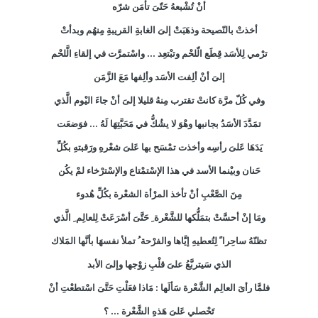
أنْ تُشْبعهُ حَتّىَ تأمَن شرّه
أخذتْ بالنّصيحة وذهَبَتْ إلىَ الغابةِ القريبةِ مِنهُم وبدأتْ
ترْمي لِلأسَد قِطَع الّلحْم وتبْتعِد ... واسْتمرَّت في إلقاءِ الَّلحْم
إلىَ أنْ ألِفت الأسَد وألِفها مَعَ الزَّمَن
وفي كُلّ مرَّة كانتْ تقترب مِنهُ قليلا إلىَ أنْ جاءَ اليْوم الَّذي
تمَدَّدَ الأسَدُ بجانبها وهْوَ لا يشُكُّ في مَحَبَّتِهَا لَهُ ... فوَضعَت
يَدَهَا عَلىَ رأسِه وأخذت تمْسَح بها عَلىَ شعْرهِ ورَقبتهِ بكُلِّ
حَنان وبيْنما الأسد في هذا الإسْتمْتاع والإسْترْخاء لمْ يكُن
مِنَ الصَّعْبِ أنْ تأخذ المرْأة الشعْرة بكُلِّ هُدوء
ومَا إنْ أحسَّتْ بتمَلُّكها للشَّعْرة ِ حَتَّىَ أسْرَعَتْ لِلعالِم ِ الَّذي
تظنّهُ ساحِرا ً لِتُعطيهِ إيَّاها والفرْحة ُ تملأ نفسهَا بأنَّها المَلاك
الذي سَيتربَّعُ علىَ قلْبِ زوْجها وإلىَ الأبد
فلمَّا رأىَ العالِم الشَّعْرة سَألَها : مَاذا فعَلْتِ حَتَّىَ اسْتطعْتِ أنْ
تَحْصلي عَلىَ هَذهِ الشَّعْرة ... ؟