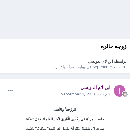
زوجه حائره
بواسطه
ابن لام الدويسي
September 2, 2010
في
بوابة المرأة والأسرة
ابن لام الدويسي
قام بنشر
September 2, 2010
الزوْجة ُ والأسد
جاءَت امرأة في إحْدى الْقُرىَ لأحَدِ العُلماء وَهيَ تظنّهُ
ساحِرا ً وطلبَتْ مِنْهُ أنْ يعَْملَ لهَا عَمَلا ً سِحْريّا ً بحَيْث