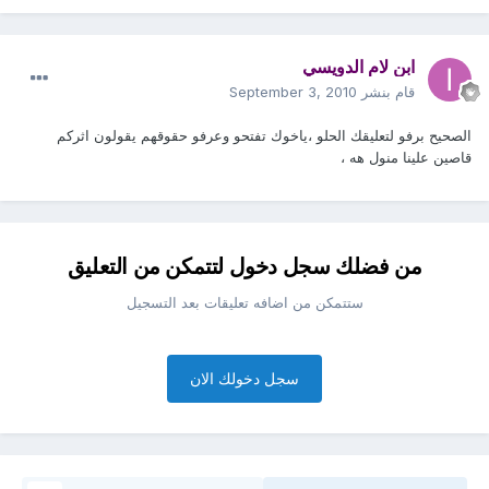
ابن لام الدويسي
قام بنشر
September 3, 2010
الصحيح برفو لتعليقك الحلو ،ياخوك تفتحو وعرفو حقوقهم يقولون اثركم
قاصين علينا منول هه ،
من فضلك سجل دخول لتتمكن من التعليق
ستتمكن من اضافه تعليقات بعد التسجيل
سجل دخولك الان