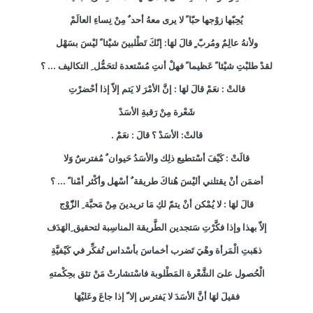
يُحِبّها زوْجها حبّا ً لا يرى معهُ أحد ٌ مِنْ نِساءِ العالَمْ
ولأنهُ عالِمٌ ومُربّ ٍ قالَ لهَا: إنّكَ تَطْلبينَ شيْئا ً ليْسَ بسَهْل
لقدْ طلبْتِ شيْئا ً عَظيما ً فهلْ أنتِ مُسْتعدة لتحَمُّل ِ التكاليف ... ؟
قالتْ : نعَمْ قالَ لهَا : إنَّ الأمْرَ لا يَتم إلاّ إذا أحْضرْتِ
شَعْرة مِنْ رَقبةِ الأسَدْ
قالتْ: الأسَدْ ؟ قالَ : نعَمْ .
قالَتْ : كَيْفَ أسْتطيع ذلِك والأسَدُ حَيوان ٌ مُفترسٌ وَلا
أضمَن أنْ يقتلني أليْسَ هُناكَ طريقة ٌ أسْهل وأكْثر أمْنا ً ... ؟
قالَ لهَا : لا يُمْكن أنْ يتمّ لكِ مَا تريدينَ مِنْ مَحبَّة ِ الزّّوْج
إلاّ بهذا وإذا فكَّرْتِ سَتجدين الطَّريقة المناسِبة لتحقيق ِالهَدَف
ذهَبتِ الْمَرأة وهْيَ تَضرب أخماسَ بأسْداس تُفكِّر في كَيْفيَّةِ
الْحُصول علىَ الشَّعْرة المَطْلوبة فاسْتشارتْ مَنْ تثق بحِكْمتهِ
فقيلَ لهَا أنَّ الأسَدَ لا يَفترس إلا ّ إذا جاعَ وعَليْهَا