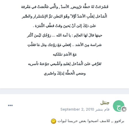
فَشَرَحَتْ لهُ خطَّة ترْويض ِ الأسدْ , والَّتي تلخَّصَتْ في مَعْرفة
الْمَدْخل لِقلْبِ الأسَدْ أوَّلا ً وهْوَ البَطن ثمَّ الإسْتمْرار والصَّْبر
علىَ ذلِكَ إلىَ أنْ يَحينَ وقتُ قطْفِ الثَّمَرَة .
حينهَا قالَ لهَا العالِم : يا أمة الله ... زوْجُكِ ليْسَ أكْثر
شراسة مِنَ الأسَد .. إفعلي مَعَ زوْجك مِثل مَا فعَلْتِ
مَعَ الأسَدِ تمْلكيه
تَعَرَّفي علىَ الْمَدْخل لِقلبهِ وأشْبعي جوْعتهُ تأسريه
وضعي الْخطَّة لِذلِكَ واصْبري
جنتل
قام بنشر
September 2, 2010
برافوو ,, للاسف اصبحوا بعض حريمنا لبوات