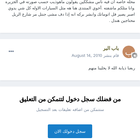
محله خاصه ان فيه ناس مشككين يقولون ماهوذيب حسب صورته في الجزيره
.وانا مثلكم ماشفته .أخوي المنتدى هنا هه مثل السيارات الاوله كل شي يدوي
اصبر يصير فل اتوماتك وابشر بركه انه إذا دف مشى جنتل مر شارع الريل
محتاجين هندل .
باب البر
قام بنشر
August 14, 2010
ربعنا ذيابة الله لا يخلينا منهم
من فضلك سجل دخول لتتمكن من التعليق
ستتمكن من اضافه تعليقات بعد التسجيل
سجل دخولك الان