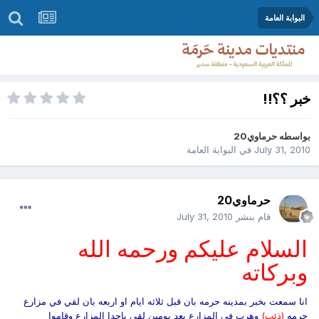
البوابة العامة
خبر ؟؟!!
بواسطه
حرماوي20
July 31, 2010
في
البوابة العامة
حرماوي20
قام بنشر
July 31, 2010
السلام عليكم ورحمه الله
وبركاته
انا سمعت بخبر بمدينه حرمه بان قبل ثلاثه ايام او اربعه بان لقي في مزارع
حرمه
(ذئب)
وهرب في المزارع بعد يومين لقي باحدا المزارع وقاموا