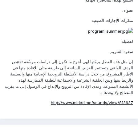
استمع لهذه المحاضرة الهامة
بعنوان
منكرات الإجازات الصيفية
لفضيلة
سعود الشريم
إن مثل هذه العطل برمّتها لهي أحوج ما تكون إلى دراسات موسَّعة تقتنِص
الهدف الواعي وتستثمر الفرص السانحة إلى طريقة مثلى للإفادة منها في
الإطار المشروع، من خلال دراسة الأنشطة الترويحية الإيجابية منها والسلبية،
والربط بينها وبين الخلفية الشرعية والاجتماعية للطبقة الممارسة لهذه
الأنشطة المتنوعة، ومدى الإفادة من الترويح والإبداع في الوصول إلى ما يقرب
المصالح ولا يبعدها ..
http://www.midad.me/sounds/view/813637